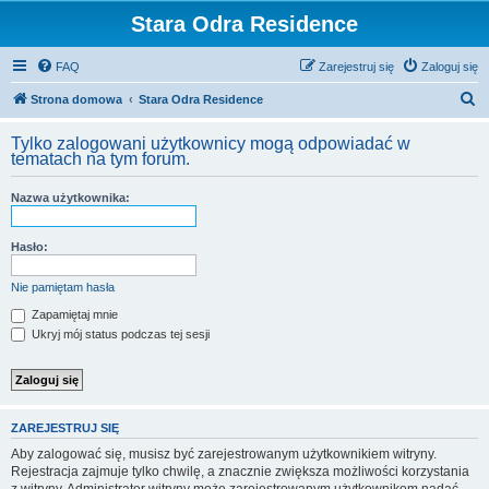
Stara Odra Residence
FAQ
Zarejestruj się
Zaloguj się
S
Strona domowa
Stara Odra Residence
z
Tylko zalogowani użytkownicy mogą odpowiadać w
u
tematach na tym forum.
k
Nazwa użytkownika:
a
j
Hasło:
Nie pamiętam hasła
Zapamiętaj mnie
Ukryj mój status podczas tej sesji
ZAREJESTRUJ SIĘ
Aby zalogować się, musisz być zarejestrowanym użytkownikiem witryny.
Rejestracja zajmuje tylko chwilę, a znacznie zwiększa możliwości korzystania
z witryny. Administrator witryny może zarejestrowanym użytkownikom nadać