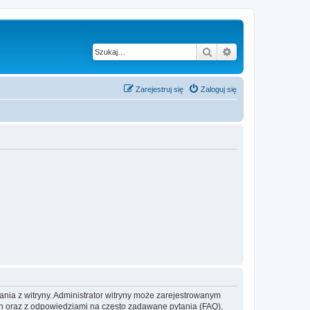
Szukaj
Wyszukiwanie z
Zarejestruj się
Zaloguj się
ania z witryny. Administrator witryny może zarejestrowanym
 oraz z odpowiedziami na często zadawane pytania (FAQ),