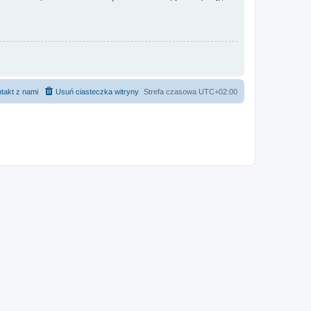
takt z nami
Usuń ciasteczka witryny
Strefa czasowa
UTC+02:00