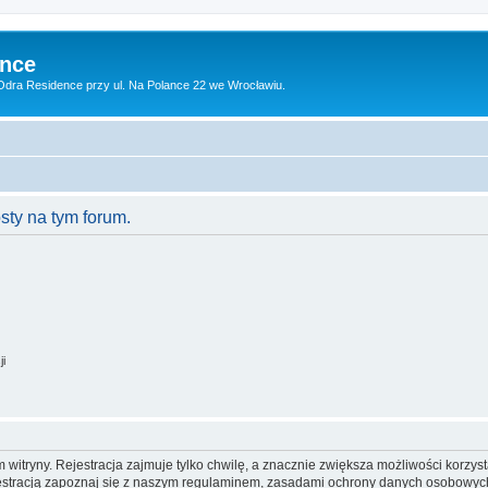
ence
dra Residence przy ul. Na Polance 22 we Wrocławiu.
ty na tym forum.
ji
itryny. Rejestracja zajmuje tylko chwilę, a znacznie zwiększa możliwości korzyst
stracją zapoznaj się z naszym regulaminem, zasadami ochrony danych osobowych