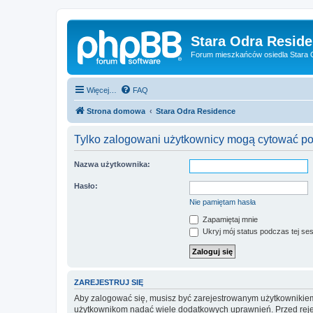
Stara Odra Resid
Forum mieszkańców osiedla Stara O
Więcej…
FAQ
Strona domowa
Stara Odra Residence
Tylko zalogowani użytkownicy mogą cytować pos
Nazwa użytkownika:
Hasło:
Nie pamiętam hasła
Zapamiętaj mnie
Ukryj mój status podczas tej ses
ZAREJESTRUJ SIĘ
Aby zalogować się, musisz być zarejestrowanym użytkownikiem w
użytkownikom nadać wiele dodatkowych uprawnień. Przed reje