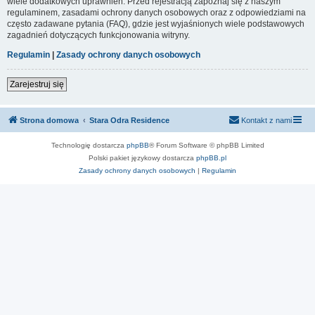
wiele dodatkowych uprawnień. Przed rejestracją zapoznaj się z naszym
regulaminem, zasadami ochrony danych osobowych oraz z odpowiedziami na
często zadawane pytania (FAQ), gdzie jest wyjaśnionych wiele podstawowych
zagadnień dotyczących funkcjonowania witryny.
Regulamin
|
Zasady ochrony danych osobowych
Zarejestruj się
Strona domowa
Stara Odra Residence
Kontakt z nami
Technologię dostarcza
phpBB
® Forum Software © phpBB Limited
Polski pakiet językowy dostarcza
phpBB.pl
Zasady ochrony danych osobowych
|
Regulamin