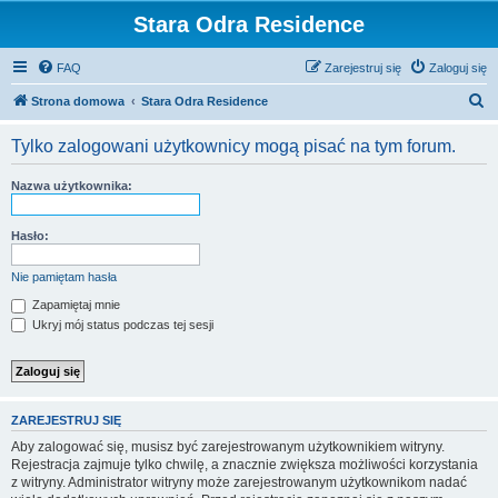
Stara Odra Residence
FAQ
Zarejestruj się
Zaloguj się
S
Strona domowa
Stara Odra Residence
z
Tylko zalogowani użytkownicy mogą pisać na tym forum.
u
k
Nazwa użytkownika:
a
j
Hasło:
Nie pamiętam hasła
Zapamiętaj mnie
Ukryj mój status podczas tej sesji
ZAREJESTRUJ SIĘ
Aby zalogować się, musisz być zarejestrowanym użytkownikiem witryny.
Rejestracja zajmuje tylko chwilę, a znacznie zwiększa możliwości korzystania
z witryny. Administrator witryny może zarejestrowanym użytkownikom nadać