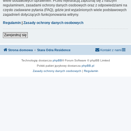
wiele dodatkowych uprawnień. Przed rejestracją zapoznaj się z naszym
regulaminem, zasadami ochrony danych osobowych oraz z odpowiedziami na
często zadawane pytania (FAQ), gdzie jest wyjaśnionych wiele podstawowych
zagadnień dotyczących funkcjonowania witryny.
Regulamin
|
Zasady ochrony danych osobowych
Zarejestruj się
Strona domowa
Stara Odra Residence
Kontakt z nami
Technologię dostarcza
phpBB
® Forum Software © phpBB Limited
Polski pakiet językowy dostarcza
phpBB.pl
Zasady ochrony danych osobowych
|
Regulamin