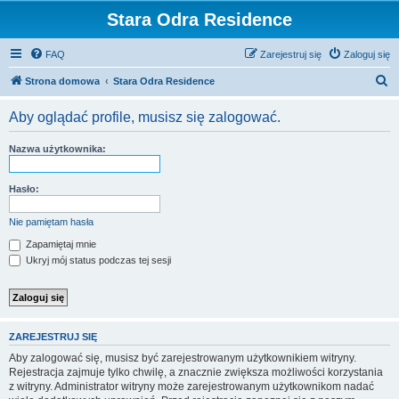
Stara Odra Residence
FAQ
Zarejestruj się
Zaloguj się
S
Strona domowa
Stara Odra Residence
z
Aby oglądać profile, musisz się zalogować.
u
k
Nazwa użytkownika:
a
j
Hasło:
Nie pamiętam hasła
Zapamiętaj mnie
Ukryj mój status podczas tej sesji
ZAREJESTRUJ SIĘ
Aby zalogować się, musisz być zarejestrowanym użytkownikiem witryny.
Rejestracja zajmuje tylko chwilę, a znacznie zwiększa możliwości korzystania
z witryny. Administrator witryny może zarejestrowanym użytkownikom nadać