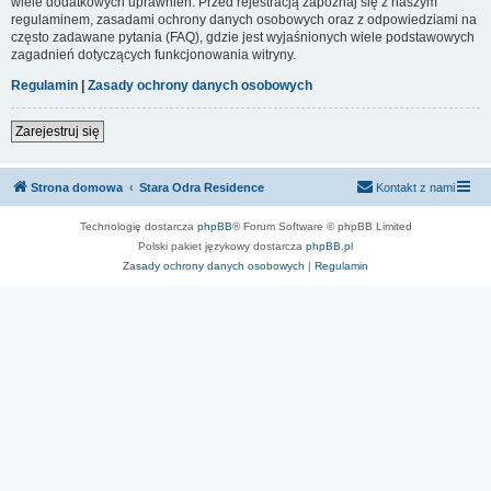
wiele dodatkowych uprawnień. Przed rejestracją zapoznaj się z naszym
regulaminem, zasadami ochrony danych osobowych oraz z odpowiedziami na
często zadawane pytania (FAQ), gdzie jest wyjaśnionych wiele podstawowych
zagadnień dotyczących funkcjonowania witryny.
Regulamin
|
Zasady ochrony danych osobowych
Zarejestruj się
Strona domowa
Stara Odra Residence
Kontakt z nami
Technologię dostarcza
phpBB
® Forum Software © phpBB Limited
Polski pakiet językowy dostarcza
phpBB.pl
Zasady ochrony danych osobowych
|
Regulamin