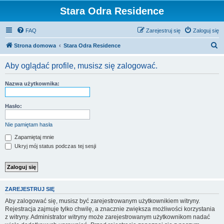
Stara Odra Residence
FAQ
Zarejestruj się
Zaloguj się
S
Strona domowa
Stara Odra Residence
z
Aby oglądać profile, musisz się zalogować.
u
k
Nazwa użytkownika:
a
j
Hasło:
Nie pamiętam hasła
Zapamiętaj mnie
Ukryj mój status podczas tej sesji
ZAREJESTRUJ SIĘ
Aby zalogować się, musisz być zarejestrowanym użytkownikiem witryny.
Rejestracja zajmuje tylko chwilę, a znacznie zwiększa możliwości korzystania
z witryny. Administrator witryny może zarejestrowanym użytkownikom nadać