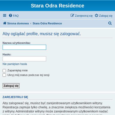
Stara Odra Residence
FAQ
Zarejestruj się
Zaloguj się
S
Strona domowa
Stara Odra Residence
z
Aby oglądać profile, musisz się zalogować.
u
k
Nazwa użytkownika:
a
j
Hasło:
Nie pamiętam hasła
Zapamiętaj mnie
Ukryj mój status podczas tej sesji
ZAREJESTRUJ SIĘ
Aby zalogować się, musisz być zarejestrowanym użytkownikiem witryny.
Rejestracja zajmuje tylko chwilę, a znacznie zwiększa możliwości korzystania
z witryny. Administrator witryny może zarejestrowanym użytkownikom nadać