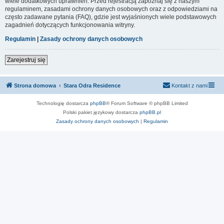
wiele dodatkowych uprawnień. Przed rejestracją zapoznaj się z naszym
regulaminem, zasadami ochrony danych osobowych oraz z odpowiedziami na
często zadawane pytania (FAQ), gdzie jest wyjaśnionych wiele podstawowych
zagadnień dotyczących funkcjonowania witryny.
Regulamin
|
Zasady ochrony danych osobowych
Zarejestruj się
Strona domowa
Stara Odra Residence
Kontakt z nami
Technologię dostarcza
phpBB
® Forum Software © phpBB Limited
Polski pakiet językowy dostarcza
phpBB.pl
Zasady ochrony danych osobowych
|
Regulamin