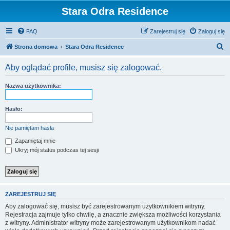
Stara Odra Residence
FAQ
Zarejestruj się
Zaloguj się
S
Strona domowa
Stara Odra Residence
z
Aby oglądać profile, musisz się zalogować.
u
k
Nazwa użytkownika:
a
j
Hasło:
Nie pamiętam hasła
Zapamiętaj mnie
Ukryj mój status podczas tej sesji
ZAREJESTRUJ SIĘ
Aby zalogować się, musisz być zarejestrowanym użytkownikiem witryny.
Rejestracja zajmuje tylko chwilę, a znacznie zwiększa możliwości korzystania
z witryny. Administrator witryny może zarejestrowanym użytkownikom nadać