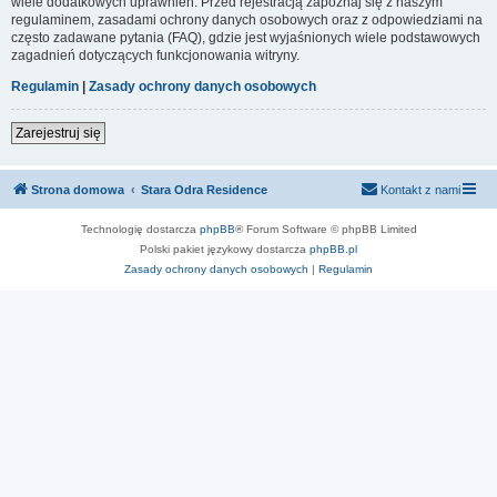
wiele dodatkowych uprawnień. Przed rejestracją zapoznaj się z naszym
regulaminem, zasadami ochrony danych osobowych oraz z odpowiedziami na
często zadawane pytania (FAQ), gdzie jest wyjaśnionych wiele podstawowych
zagadnień dotyczących funkcjonowania witryny.
Regulamin
|
Zasady ochrony danych osobowych
Zarejestruj się
Strona domowa
Stara Odra Residence
Kontakt z nami
Technologię dostarcza
phpBB
® Forum Software © phpBB Limited
Polski pakiet językowy dostarcza
phpBB.pl
Zasady ochrony danych osobowych
|
Regulamin