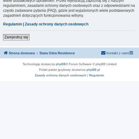
wiele dodatkowych uprawnień. Przed rejestracją zapoznaj się z naszym
regulaminem, zasadami ochrony danych osobowych oraz z odpowiedziami na
często zadawane pytania (FAQ), gdzie jest wyjaśnionych wiele podstawowych
zagadnień dotyczących funkcjonowania witryny.
Regulamin
|
Zasady ochrony danych osobowych
Zarejestruj się
Strona domowa
Stara Odra Residence
Kontakt z nami
Technologię dostarcza
phpBB
® Forum Software © phpBB Limited
Polski pakiet językowy dostarcza
phpBB.pl
Zasady ochrony danych osobowych
|
Regulamin