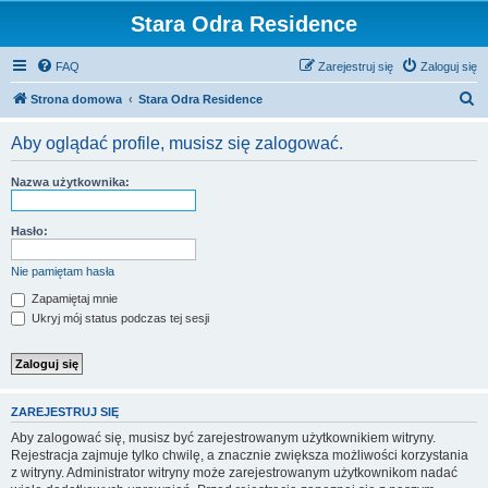
Stara Odra Residence
FAQ
Zarejestruj się
Zaloguj się
S
Strona domowa
Stara Odra Residence
z
Aby oglądać profile, musisz się zalogować.
u
k
Nazwa użytkownika:
a
j
Hasło:
Nie pamiętam hasła
Zapamiętaj mnie
Ukryj mój status podczas tej sesji
ZAREJESTRUJ SIĘ
Aby zalogować się, musisz być zarejestrowanym użytkownikiem witryny.
Rejestracja zajmuje tylko chwilę, a znacznie zwiększa możliwości korzystania
z witryny. Administrator witryny może zarejestrowanym użytkownikom nadać