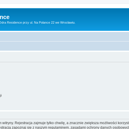
ence
dra Residence przy ul. Na Polance 22 we Wrocławiu.
ji
itryny. Rejestracja zajmuje tylko chwilę, a znacznie zwiększa możliwości korzyst
stracją zapoznaj się z naszym regulaminem, zasadami ochrony danych osobowych