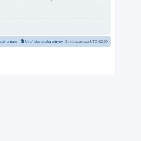
takt z nami
Usuń ciasteczka witryny
Strefa czasowa
UTC+02:00