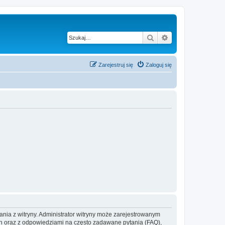
Szukaj
Wyszukiwanie z
Zarejestruj się
Zaloguj się
ania z witryny. Administrator witryny może zarejestrowanym
 oraz z odpowiedziami na często zadawane pytania (FAQ),