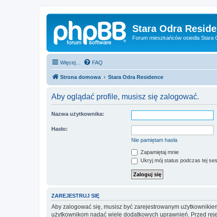
Stara Odra Resid
Forum mieszkańców osiedla Stara O
Więcej…
FAQ
Strona domowa
Stara Odra Residence
Aby oglądać profile, musisz się zalogować.
Nazwa użytkownika:
Hasło:
Nie pamiętam hasła
Zapamiętaj mnie
Ukryj mój status podczas tej ses
ZAREJESTRUJ SIĘ
Aby zalogować się, musisz być zarejestrowanym użytkownikiem w
użytkownikom nadać wiele dodatkowych uprawnień. Przed reje