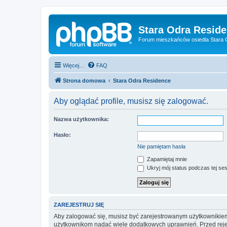
Stara Odra Resid
Forum mieszkańców osiedla Stara O
Więcej…
FAQ
Strona domowa
Stara Odra Residence
Aby oglądać profile, musisz się zalogować.
Nazwa użytkownika:
Hasło:
Nie pamiętam hasła
Zapamiętaj mnie
Ukryj mój status podczas tej ses
ZAREJESTRUJ SIĘ
Aby zalogować się, musisz być zarejestrowanym użytkownikiem w
użytkownikom nadać wiele dodatkowych uprawnień. Przed reje