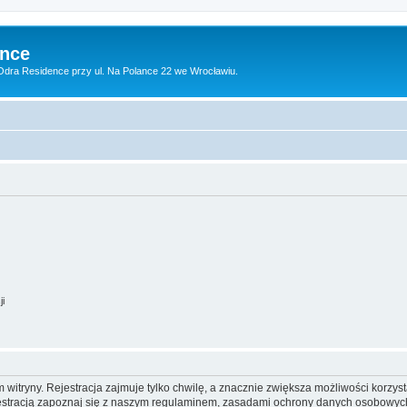
ence
dra Residence przy ul. Na Polance 22 we Wrocławiu.
ji
itryny. Rejestracja zajmuje tylko chwilę, a znacznie zwiększa możliwości korzyst
stracją zapoznaj się z naszym regulaminem, zasadami ochrony danych osobowych