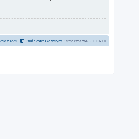
takt z nami
Usuń ciasteczka witryny
Strefa czasowa
UTC+02:00