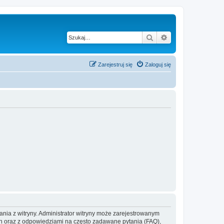
Szukaj
Wyszukiwanie z
Zarejestruj się
Zaloguj się
ania z witryny. Administrator witryny może zarejestrowanym
 oraz z odpowiedziami na często zadawane pytania (FAQ),