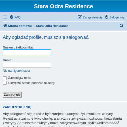
Stara Odra Residence
FAQ
Zarejestruj się
Zaloguj się
S
Strona domowa
Stara Odra Residence
z
Aby oglądać profile, musisz się zalogować.
u
k
Nazwa użytkownika:
a
j
Hasło:
Nie pamiętam hasła
Zapamiętaj mnie
Ukryj mój status podczas tej sesji
ZAREJESTRUJ SIĘ
Aby zalogować się, musisz być zarejestrowanym użytkownikiem witryny.
Rejestracja zajmuje tylko chwilę, a znacznie zwiększa możliwości korzystania
z witryny. Administrator witryny może zarejestrowanym użytkownikom nadać