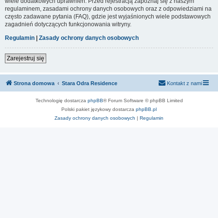
wiele dodatkowych uprawnień. Przed rejestracją zapoznaj się z naszym
regulaminem, zasadami ochrony danych osobowych oraz z odpowiedziami na
często zadawane pytania (FAQ), gdzie jest wyjaśnionych wiele podstawowych
zagadnień dotyczących funkcjonowania witryny.
Regulamin
|
Zasady ochrony danych osobowych
Zarejestruj się
Strona domowa
Stara Odra Residence
Kontakt z nami
Technologię dostarcza
phpBB
® Forum Software © phpBB Limited
Polski pakiet językowy dostarcza
phpBB.pl
Zasady ochrony danych osobowych
|
Regulamin