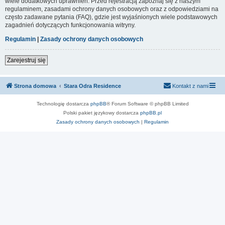
wiele dodatkowych uprawnień. Przed rejestracją zapoznaj się z naszym
regulaminem, zasadami ochrony danych osobowych oraz z odpowiedziami na
często zadawane pytania (FAQ), gdzie jest wyjaśnionych wiele podstawowych
zagadnień dotyczących funkcjonowania witryny.
Regulamin
|
Zasady ochrony danych osobowych
Zarejestruj się
Strona domowa
Stara Odra Residence
Kontakt z nami
Technologię dostarcza
phpBB
® Forum Software © phpBB Limited
Polski pakiet językowy dostarcza
phpBB.pl
Zasady ochrony danych osobowych
|
Regulamin