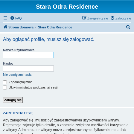
Stara Odra Residence
FAQ
Zarejestruj się
Zaloguj się
S
Strona domowa
Stara Odra Residence
z
Aby oglądać profile, musisz się zalogować.
u
k
Nazwa użytkownika:
a
j
Hasło:
Nie pamiętam hasła
Zapamiętaj mnie
Ukryj mój status podczas tej sesji
ZAREJESTRUJ SIĘ
Aby zalogować się, musisz być zarejestrowanym użytkownikiem witryny.
Rejestracja zajmuje tylko chwilę, a znacznie zwiększa możliwości korzystania
z witryny. Administrator witryny może zarejestrowanym użytkownikom nadać