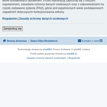
wiele dodatkowych uprawnień. Przed rejestracją zapoznaj się z naszym
regulaminem, zasadami ochrony danych osobowych oraz z odpowiedziami na
często zadawane pytania (FAQ), gdzie jest wyjaśnionych wiele podstawowych
zagadnień dotyczących funkcjonowania witryny.
Regulamin
|
Zasady ochrony danych osobowych
Zarejestruj się
Strona domowa
Stara Odra Residence
Kontakt z nami
Technologię dostarcza
phpBB
® Forum Software © phpBB Limited
Polski pakiet językowy dostarcza
phpBB.pl
Zasady ochrony danych osobowych
|
Regulamin