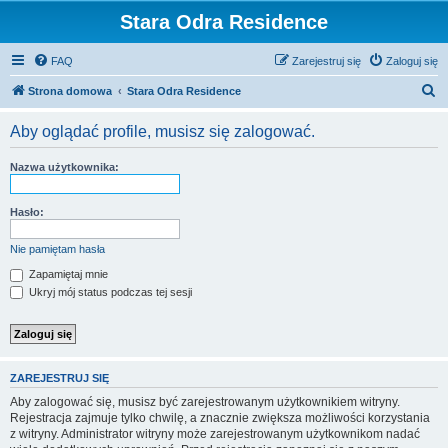
Stara Odra Residence
FAQ
Zarejestruj się
Zaloguj się
S
Strona domowa
Stara Odra Residence
z
Aby oglądać profile, musisz się zalogować.
u
k
Nazwa użytkownika:
a
j
Hasło:
Nie pamiętam hasła
Zapamiętaj mnie
Ukryj mój status podczas tej sesji
ZAREJESTRUJ SIĘ
Aby zalogować się, musisz być zarejestrowanym użytkownikiem witryny.
Rejestracja zajmuje tylko chwilę, a znacznie zwiększa możliwości korzystania
z witryny. Administrator witryny może zarejestrowanym użytkownikom nadać