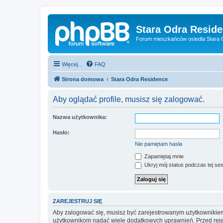
Stara Odra Resid
Forum mieszkańców osiedla Stara O
Więcej…
FAQ
Strona domowa
Stara Odra Residence
Aby oglądać profile, musisz się zalogować.
Nazwa użytkownika:
Hasło:
Nie pamiętam hasła
Zapamiętaj mnie
Ukryj mój status podczas tej ses
ZAREJESTRUJ SIĘ
Aby zalogować się, musisz być zarejestrowanym użytkownikiem w
użytkownikom nadać wiele dodatkowych uprawnień. Przed reje