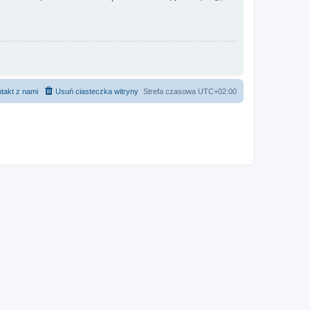
takt z nami
Usuń ciasteczka witryny
Strefa czasowa
UTC+02:00