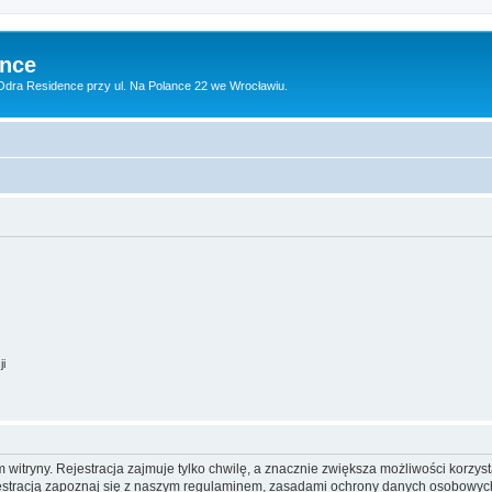
ence
dra Residence przy ul. Na Polance 22 we Wrocławiu.
ji
itryny. Rejestracja zajmuje tylko chwilę, a znacznie zwiększa możliwości korzyst
stracją zapoznaj się z naszym regulaminem, zasadami ochrony danych osobowych