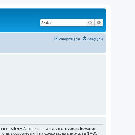
Szukaj
Wyszukiwanie z
Zarejestruj się
Zaloguj się
ania z witryny. Administrator witryny może zarejestrowanym
 oraz z odpowiedziami na często zadawane pytania (FAQ),