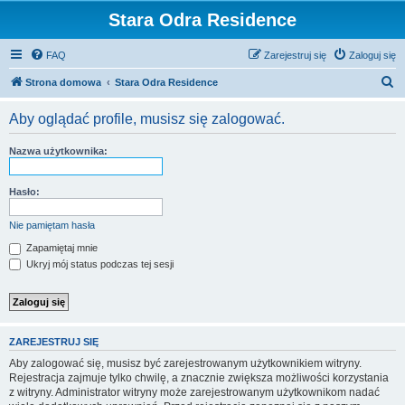
Stara Odra Residence
FAQ
Zarejestruj się
Zaloguj się
S
Strona domowa
Stara Odra Residence
z
Aby oglądać profile, musisz się zalogować.
u
k
Nazwa użytkownika:
a
j
Hasło:
Nie pamiętam hasła
Zapamiętaj mnie
Ukryj mój status podczas tej sesji
ZAREJESTRUJ SIĘ
Aby zalogować się, musisz być zarejestrowanym użytkownikiem witryny.
Rejestracja zajmuje tylko chwilę, a znacznie zwiększa możliwości korzystania
z witryny. Administrator witryny może zarejestrowanym użytkownikom nadać