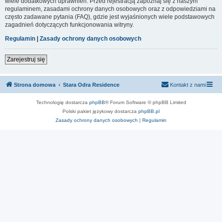
wiele dodatkowych uprawnień. Przed rejestracją zapoznaj się z naszym
regulaminem, zasadami ochrony danych osobowych oraz z odpowiedziami na
często zadawane pytania (FAQ), gdzie jest wyjaśnionych wiele podstawowych
zagadnień dotyczących funkcjonowania witryny.
Regulamin
|
Zasady ochrony danych osobowych
Zarejestruj się
Strona domowa
Stara Odra Residence
Kontakt z nami
Technologię dostarcza
phpBB
® Forum Software © phpBB Limited
Polski pakiet językowy dostarcza
phpBB.pl
Zasady ochrony danych osobowych
|
Regulamin