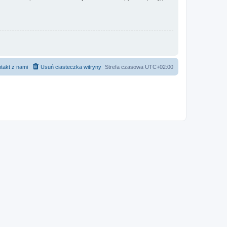
takt z nami
Usuń ciasteczka witryny
Strefa czasowa
UTC+02:00