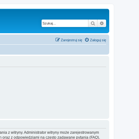
Szukaj
Wyszukiwanie z
Zarejestruj się
Zaloguj się
ania z witryny. Administrator witryny może zarejestrowanym
 oraz z odpowiedziami na często zadawane pytania (FAQ),