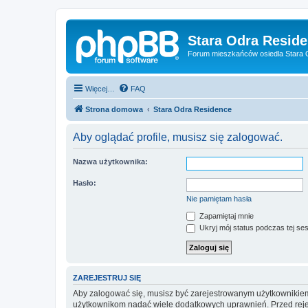
Stara Odra Resid
Forum mieszkańców osiedla Stara O
Więcej…
FAQ
Strona domowa
Stara Odra Residence
Aby oglądać profile, musisz się zalogować.
Nazwa użytkownika:
Hasło:
Nie pamiętam hasła
Zapamiętaj mnie
Ukryj mój status podczas tej ses
ZAREJESTRUJ SIĘ
Aby zalogować się, musisz być zarejestrowanym użytkownikiem w
użytkownikom nadać wiele dodatkowych uprawnień. Przed reje