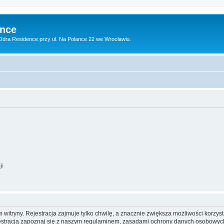
ence
dra Residence przy ul. Na Polance 22 we Wrocławiu.
ji
itryny. Rejestracja zajmuje tylko chwilę, a znacznie zwiększa możliwości korzyst
stracją zapoznaj się z naszym regulaminem, zasadami ochrony danych osobowych