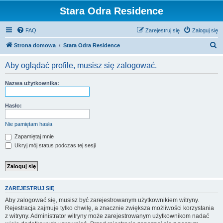
Stara Odra Residence
FAQ
Zarejestruj się
Zaloguj się
S
Strona domowa
Stara Odra Residence
z
Aby oglądać profile, musisz się zalogować.
u
k
Nazwa użytkownika:
a
j
Hasło:
Nie pamiętam hasła
Zapamiętaj mnie
Ukryj mój status podczas tej sesji
ZAREJESTRUJ SIĘ
Aby zalogować się, musisz być zarejestrowanym użytkownikiem witryny.
Rejestracja zajmuje tylko chwilę, a znacznie zwiększa możliwości korzystania
z witryny. Administrator witryny może zarejestrowanym użytkownikom nadać