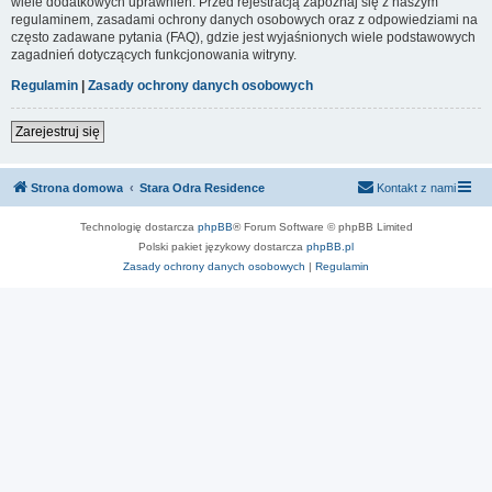
wiele dodatkowych uprawnień. Przed rejestracją zapoznaj się z naszym
regulaminem, zasadami ochrony danych osobowych oraz z odpowiedziami na
często zadawane pytania (FAQ), gdzie jest wyjaśnionych wiele podstawowych
zagadnień dotyczących funkcjonowania witryny.
Regulamin
|
Zasady ochrony danych osobowych
Zarejestruj się
Strona domowa
Stara Odra Residence
Kontakt z nami
Technologię dostarcza
phpBB
® Forum Software © phpBB Limited
Polski pakiet językowy dostarcza
phpBB.pl
Zasady ochrony danych osobowych
|
Regulamin