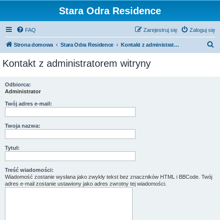
Stara Odra Residence
FAQ
Zarejestruj się
Zaloguj się
S
Strona domowa
Stara Odra Residence
Kontakt z administratorem witryny
z
Kontakt z administratorem witryny
u
k
Odbiorca:
Administrator
a
j
Twój adres e-mail:
Twoja nazwa:
Tytuł:
Treść wiadomości:
Wiadomość zostanie wysłana jako zwykły tekst bez znaczników HTML i BBCode. Twój
adres e-mail zostanie ustawiony jako adres zwrotny tej wiadomości.