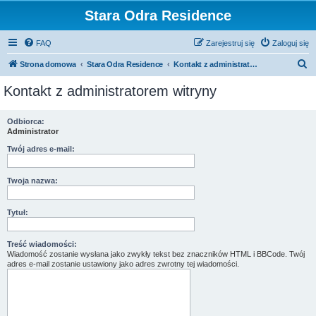
Stara Odra Residence
FAQ
Zarejestruj się
Zaloguj się
S
Strona domowa
Stara Odra Residence
Kontakt z administratorem witryny
z
Kontakt z administratorem witryny
u
k
Odbiorca:
Administrator
a
j
Twój adres e-mail:
Twoja nazwa:
Tytuł:
Treść wiadomości:
Wiadomość zostanie wysłana jako zwykły tekst bez znaczników HTML i BBCode. Twój
adres e-mail zostanie ustawiony jako adres zwrotny tej wiadomości.