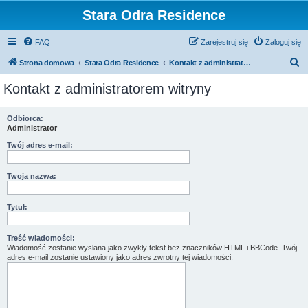
Stara Odra Residence
FAQ
Zarejestruj się
Zaloguj się
S
Strona domowa
Stara Odra Residence
Kontakt z administratorem witryny
z
Kontakt z administratorem witryny
u
k
Odbiorca:
Administrator
a
j
Twój adres e-mail:
Twoja nazwa:
Tytuł:
Treść wiadomości:
Wiadomość zostanie wysłana jako zwykły tekst bez znaczników HTML i BBCode. Twój
adres e-mail zostanie ustawiony jako adres zwrotny tej wiadomości.