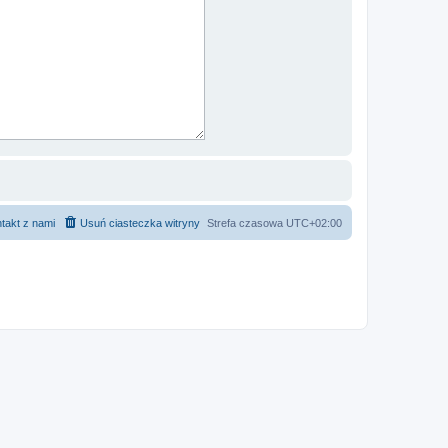
takt z nami
Usuń ciasteczka witryny
Strefa czasowa
UTC+02:00