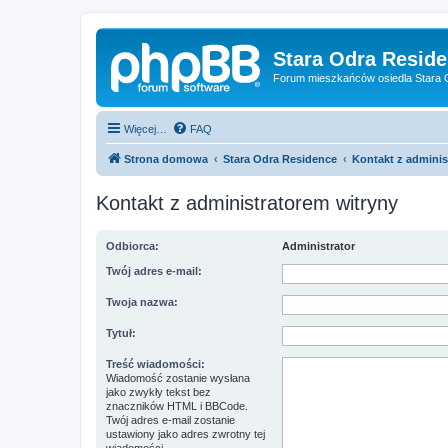
Stara Odra Resid
Forum mieszkańców osiedla Stara O
Więcej…
FAQ
Strona domowa
Stara Odra Residence
Kontakt z adminis
Kontakt z administratorem witryny
Odbiorca:
Administrator
Twój adres e-mail:
Twoja nazwa:
Tytuł:
Treść wiadomości:
Wiadomość zostanie wysłana
jako zwykły tekst bez
znaczników HTML i BBCode.
Twój adres e-mail zostanie
ustawiony jako adres zwrotny tej
wiadomości.