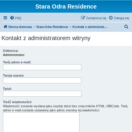
Stara Odra Residence
FAQ
Zarejestruj się
Zaloguj się
S
Strona domowa
Stara Odra Residence
Kontakt z administratorem witryny
z
Kontakt z administratorem witryny
u
k
Odbiorca:
Administrator
a
j
Twój adres e-mail:
Twoja nazwa:
Tytuł:
Treść wiadomości:
Wiadomość zostanie wysłana jako zwykły tekst bez znaczników HTML i BBCode. Twój
adres e-mail zostanie ustawiony jako adres zwrotny tej wiadomości.