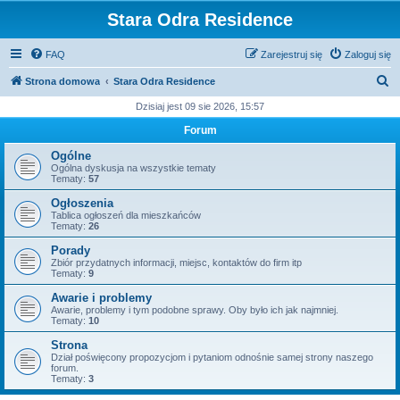
Stara Odra Residence
FAQ
Zarejestruj się
Zaloguj się
S
Strona domowa
Stara Odra Residence
z
Dzisiaj jest 09 sie 2026, 15:57
u
Forum
k
Ogólne
a
Ogólna dyskusja na wszystkie tematy
Tematy:
57
j
Ogłoszenia
Tablica ogłoszeń dla mieszkańców
Tematy:
26
Porady
Zbiór przydatnych informacji, miejsc, kontaktów do firm itp
Tematy:
9
Awarie i problemy
Awarie, problemy i tym podobne sprawy. Oby było ich jak najmniej.
Tematy:
10
Strona
Dział poświęcony propozycjom i pytaniom odnośnie samej strony naszego
forum.
Tematy:
3