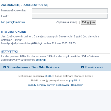
ZALOGUJ SIĘ
•
ZAREJESTRUJ SIĘ
Nazwa użytkownika:
Hasło:
Nie pamiętam hasła
Zapamiętaj mnie
KTO JEST ONLINE
Jest
1
użytkownik online :: 0 zarejestrowanych, 0 ukrytych i 1 gość (wg danych z
ostatnich 5 minut)
Najwięcej użytkowników (
678
) było online 11 kwie 2025, 15:53
STATYSTYKI
Liczba postów:
626
• Liczba tematów:
129
• Liczba użytkowników:
134
• Ostatnio
zarejestrowany użytkownik:
sellshili
Strona domowa
Stara Odra Residence
Kontakt z nami
Technologię dostarcza
phpBB
® Forum Software © phpBB Limited
Polski pakiet językowy dostarcza
phpBB.pl
Zasady ochrony danych osobowych
|
Regulamin