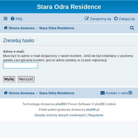
Stara Odra Residence
FAQ
Zarejestruj się
Zaloguj się
S
Strona domowa
Stara Odra Residence
z
Zresetuj hasło
u
k
Adres e-mail:
Musi być to adres e-mail skojarzony z twoim kontem. Jeśli nie był zmieniany z poziomu
a
panelu zarządzania kontem, jest to adres podany w czasie rejestracji.
j
Strona domowa
Stara Odra Residence
Kontakt z nami
Technologię dostarcza
phpBB
® Forum Software © phpBB Limited
Polski pakiet językowy dostarcza
phpBB.pl
Zasady ochrony danych osobowych
|
Regulamin