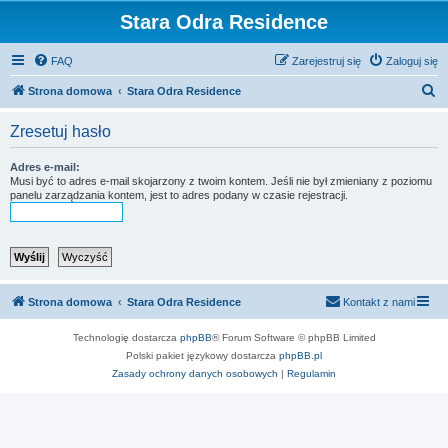
Stara Odra Residence
FAQ
Zarejestruj się
Zaloguj się
S
Strona domowa
Stara Odra Residence
z
Zresetuj hasło
u
k
Adres e-mail:
Musi być to adres e-mail skojarzony z twoim kontem. Jeśli nie był zmieniany z poziomu
a
panelu zarządzania kontem, jest to adres podany w czasie rejestracji.
j
Strona domowa
Stara Odra Residence
Kontakt z nami
Technologię dostarcza
phpBB
® Forum Software © phpBB Limited
Polski pakiet językowy dostarcza
phpBB.pl
Zasady ochrony danych osobowych
|
Regulamin