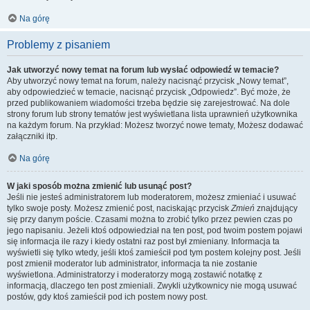
Na górę
Problemy z pisaniem
Jak utworzyć nowy temat na forum lub wysłać odpowiedź w temacie?
Aby utworzyć nowy temat na forum, należy nacisnąć przycisk „Nowy temat”,
aby odpowiedzieć w temacie, nacisnąć przycisk „Odpowiedz”. Być może, że
przed publikowaniem wiadomości trzeba będzie się zarejestrować. Na dole
strony forum lub strony tematów jest wyświetlana lista uprawnień użytkownika
na każdym forum. Na przykład: Możesz tworzyć nowe tematy, Możesz dodawać
załączniki itp.
Na górę
W jaki sposób można zmienić lub usunąć post?
Jeśli nie jesteś administratorem lub moderatorem, możesz zmieniać i usuwać
tylko swoje posty. Możesz zmienić post, naciskając przycisk
Zmień
znajdujący
się przy danym poście. Czasami można to zrobić tylko przez pewien czas po
jego napisaniu. Jeżeli ktoś odpowiedział na ten post, pod twoim postem pojawi
się informacja ile razy i kiedy ostatni raz post był zmieniany. Informacja ta
wyświetli się tylko wtedy, jeśli ktoś zamieścił pod tym postem kolejny post. Jeśli
post zmienił moderator lub administrator, informacja ta nie zostanie
wyświetlona. Administratorzy i moderatorzy mogą zostawić notatkę z
informacją, dlaczego ten post zmieniali. Zwykli użytkownicy nie mogą usuwać
postów, gdy ktoś zamieścił pod ich postem nowy post.