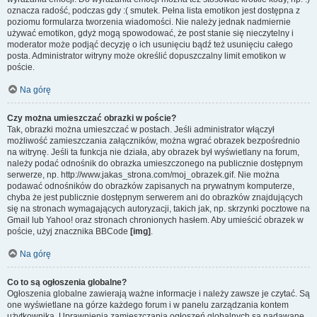
oznacza radość, podczas gdy :( smutek. Pełna lista emotikon jest dostępna z
poziomu formularza tworzenia wiadomości. Nie należy jednak nadmiernie
używać emotikon, gdyż mogą spowodować, że post stanie się nieczytelny i
moderator może podjąć decyzję o ich usunięciu bądź też usunięciu całego
posta. Administrator witryny może określić dopuszczalny limit emotikon w
poście.
Na górę
Czy można umieszczać obrazki w poście?
Tak, obrazki można umieszczać w postach. Jeśli administrator włączył
możliwość zamieszczania załączników, można wgrać obrazek bezpośrednio
na witrynę. Jeśli ta funkcja nie działa, aby obrazek był wyświetlany na forum,
należy podać odnośnik do obrazka umieszczonego na publicznie dostępnym
serwerze, np. http://www.jakas_strona.com/moj_obrazek.gif. Nie można
podawać odnośników do obrazków zapisanych na prywatnym komputerze,
chyba że jest publicznie dostępnym serwerem ani do obrazków znajdujących
się na stronach wymagających autoryzacji, takich jak, np. skrzynki pocztowe na
Gmail lub Yahoo! oraz stronach chronionych hasłem. Aby umieścić obrazek w
poście, użyj znacznika BBCode
[img]
.
Na górę
Co to są ogłoszenia globalne?
Ogłoszenia globalne zawierają ważne informacje i należy zawsze je czytać. Są
one wyświetlane na górze każdego forum i w panelu zarządzania kontem
użytkownika. Uprawnienia zamieszczania ogłoszeń globalnych są nadawane