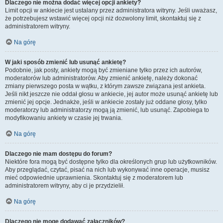
Dlaczego nie można dodać więcej opcji ankiety?
Limit opcji w ankiecie jest ustalany przez administratora witryny. Jeśli uważasz,
że potrzebujesz wstawić więcej opcji niż dozwolony limit, skontaktuj się z
administratorem witryny.
Na górę
W jaki sposób zmienić lub usunąć ankietę?
Podobnie, jak posty, ankiety mogą być zmieniane tylko przez ich autorów,
moderatorów lub administratorów. Aby zmienić ankietę, należy dokonać
zmiany pierwszego posta w wątku, z którym zawsze związana jest ankieta.
Jeśli nikt jeszcze nie oddał głosu w ankiecie, jej autor może usunąć ankietę lub
zmienić jej opcje. Jednakże, jeśli w ankiecie zostały już oddane głosy, tylko
moderatorzy lub administratorzy mogą ją zmienić, lub usunąć. Zapobiega to
modyfikowaniu ankiety w czasie jej trwania.
Na górę
Dlaczego nie mam dostępu do forum?
Niektóre fora mogą być dostępne tylko dla określonych grup lub użytkowników.
Aby przeglądać, czytać, pisać na nich lub wykonywać inne operacje, musisz
mieć odpowiednie uprawnienia. Skontaktuj się z moderatorem lub
administratorem witryny, aby ci je przydzielił.
Na górę
Dlaczego nie mogę dodawać załączników?