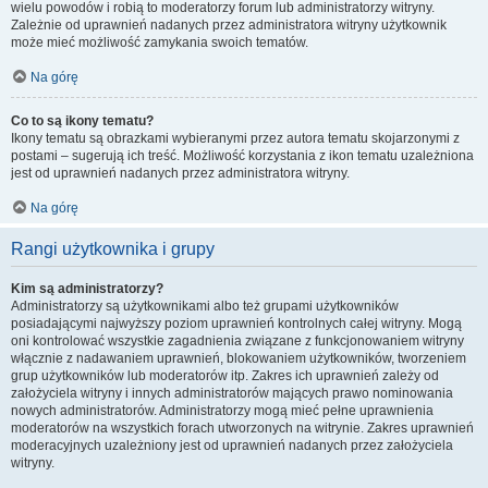
wielu powodów i robią to moderatorzy forum lub administratorzy witryny.
Zależnie od uprawnień nadanych przez administratora witryny użytkownik
może mieć możliwość zamykania swoich tematów.
Na górę
Co to są ikony tematu?
Ikony tematu są obrazkami wybieranymi przez autora tematu skojarzonymi z
postami – sugerują ich treść. Możliwość korzystania z ikon tematu uzależniona
jest od uprawnień nadanych przez administratora witryny.
Na górę
Rangi użytkownika i grupy
Kim są administratorzy?
Administratorzy są użytkownikami albo też grupami użytkowników
posiadającymi najwyższy poziom uprawnień kontrolnych całej witryny. Mogą
oni kontrolować wszystkie zagadnienia związane z funkcjonowaniem witryny
włącznie z nadawaniem uprawnień, blokowaniem użytkowników, tworzeniem
grup użytkowników lub moderatorów itp. Zakres ich uprawnień zależy od
założyciela witryny i innych administratorów mających prawo nominowania
nowych administratorów. Administratorzy mogą mieć pełne uprawnienia
moderatorów na wszystkich forach utworzonych na witrynie. Zakres uprawnień
moderacyjnych uzależniony jest od uprawnień nadanych przez założyciela
witryny.