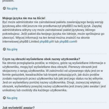
problem.
Na górę
Mojego języka nie ma na liście!
Być może administrator nie zainstalował pakietu zawierającego twoją wersję
językową albo nikt jeszcze nie przetłumaczył phpBB3 na twój język. Zapytaj
administratora witryny czy może zainstalować pakiet językowy, którego
potrzebujesz. Jeśli pakiet dla twojego języka nie istnieje, może spróbujesz go
utworzyć. Więcej informacji na ten temat można znaleźć na stronie
internetowej phpBB Limited
phpBB.pl
® lub
phpBB.com
®
Na górę
Czym są obrazki wyświetlane obok nazwy użytkownika?
Na stronie przeglądania postów, w miejscu, gdzie są wyświetlane informacje o
użytkowniku, mogą być wyświetlane dwa obrazki. Pierwszy obrazek jest
skojarzony z rangą użytkownika. W zależności od używanego stylu jest on w
formie gwiazdek, kwadracików lub kropek pokazujących, jak dużo postów
zostało napisanych przez użytkownika lub jaki jest jego status na tej witrynie.
Jest on wyświetlany poniżej nazwy użytkownika. Drugi, zazwyczaj większy
obrazek, wyświetlany powyżej nazwy użytkownika jest znany jako awatar i jest
unikatowy lub osobisty dla każdego użytkownika.
Na górę
Jak wyświetlić awatar?