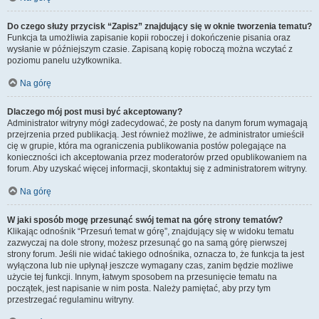
Do czego służy przycisk “Zapisz” znajdujący się w oknie tworzenia tematu?
Funkcja ta umożliwia zapisanie kopii roboczej i dokończenie pisania oraz
wysłanie w późniejszym czasie. Zapisaną kopię roboczą można wczytać z
poziomu panelu użytkownika.
Na górę
Dlaczego mój post musi być akceptowany?
Administrator witryny mógł zadecydować, że posty na danym forum wymagają
przejrzenia przed publikacją. Jest również możliwe, że administrator umieścił
cię w grupie, która ma ograniczenia publikowania postów polegające na
konieczności ich akceptowania przez moderatorów przed opublikowaniem na
forum. Aby uzyskać więcej informacji, skontaktuj się z administratorem witryny.
Na górę
W jaki sposób mogę przesunąć swój temat na górę strony tematów?
Klikając odnośnik “Przesuń temat w górę”, znajdujący się w widoku tematu
zazwyczaj na dole strony, możesz przesunąć go na samą górę pierwszej
strony forum. Jeśli nie widać takiego odnośnika, oznacza to, że funkcja ta jest
wyłączona lub nie upłynął jeszcze wymagany czas, zanim będzie możliwe
użycie tej funkcji. Innym, łatwym sposobem na przesunięcie tematu na
początek, jest napisanie w nim posta. Należy pamiętać, aby przy tym
przestrzegać regulaminu witryny.