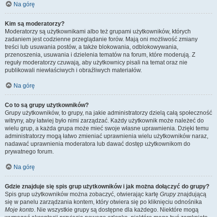
Na górę
Kim są moderatorzy?
Moderatorzy są użytkownikami albo też grupami użytkowników, których
zadaniem jest codzienne przeglądanie forów. Mają oni możliwość zmiany
treści lub usuwania postów, a także blokowania, odblokowywania,
przenoszenia, usuwania i dzielenia tematów na forum, które moderują. Z
reguły moderatorzy czuwają, aby użytkownicy pisali na temat oraz nie
publikowali niewłaściwych i obraźliwych materiałów.
Na górę
Co to są grupy użytkowników?
Grupy użytkowników, to grupy, na jakie administratorzy dzielą całą społeczność
witryny, aby łatwiej było nimi zarządzać. Każdy użytkownik może należeć do
wielu grup, a każda grupa może mieć swoje własne uprawnienia. Dzięki temu
administratorzy mogą łatwo zmieniać uprawnienia wielu użytkowników naraz,
nadawać uprawnienia moderatora lub dawać dostęp użytkownikom do
prywatnego forum.
Na górę
Gdzie znajduje się spis grup użytkowników i jak można dołączyć do grupy?
Spis grup użytkowników można zobaczyć, otwierając kartę
Grupy
znajdującą
się w panelu zarządzania kontem, który otwiera się po kliknięciu odnośnika
Moje konto
. Nie wszystkie grupy są dostępne dla każdego. Niektóre mogą