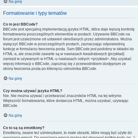
Na górę
Formatowanie i typy tematów
Co to jest BBCode?
BBCode jest specjalną implementacją języka HTML, która daje lepszą kontrolę
formatowania poszczególnych elementów w postach. Używanie BBCode na
forum jest uzależnione od ustawień określanych przez administratora. Można
wyłączyć BBCode w poszczególnych postach, zaznaczając odpowiednią
funkcję w formularzu tworzenia posta. Sam BBCode jest podobny w składni do
HTML-a, ale znaczniki zawarte są w nawiasach kwadratowych [przykład]
zamiast w używanych w HTML-u nawiasach ostrych <przykład>. Aby uzyskać
więcej informacji o BBCode, zapoznaj się z przewodnikiem dostępnym ze
strony tworzenia posta po kliknięciu odnośnika
BBCode
.
Na górę
Czy można używać języka HTML?
Nie. Nie można używać i przetwarzać znaczników HTML na tej witrynie.
Większość formatowania, które dostarcza HTML, można uzyskać, używając
BBCode.
Na górę
Co to są są emotikony?
Emotikony, zwane też uśmieszkami, to małe obrazki, które mogą być użyte do
wyrażania emocji. Do wyrażania emocji można też stosować krótkie kody, np. :)