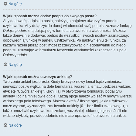
Na górę
W jaki sposób można dodać podpis do swojego posta?
Aby dodawać podpis do posta, należy go najpierw utworzyć w panelu
użytkownika. Aby dołączyć do danej wiadomości swój podpis, zaznacz funkcję
Dołącz podpis
znajdującą się w formularzu tworzenia wiadomości. Możesz
także domyślnie dodawać podpis do wszystkich swoich postów, zaznaczając
odpowiednią funkcję w panelu użytkownika. Po uaktywnieniu tej funkcji, za
każdym razem pisząc post, możesz zdecydować o niedodawaniu do niego
podpisu, usuwając w formularzu tworzenia wiadomości zaznaczenie z pola
Dołącz podpis
.
Na górę
W jaki sposób można utworzyć ankietę?
Tworzenie ankiet jest proste. Kiedy tworzysz nowy temat bądź zmieniasz
pierwszy post w wątku, na dole formularza tworzenia tematu będziesz widzieć
etykietę “Utwórz ankietę”. Kliknij ją i w otworzonym formularzu podaj tytuł
ankiety i co najmniej dwie opcje. Każdą opcję należy wpisać w nowym wierszu
widocznego pola tekstowego. Możesz określić liczbę opcji, jakie użytkownik
może wybrać, wyznaczyć czas trwania ankiety (0 – bez limitu czasowego), a
także umożliwić użytkownikom zmianę wcześniej oddanego głosu. Jeśli nie
widzisz etykiety, prawdopodobnie nie masz uprawnień do tworzenia ankiet.
Na górę