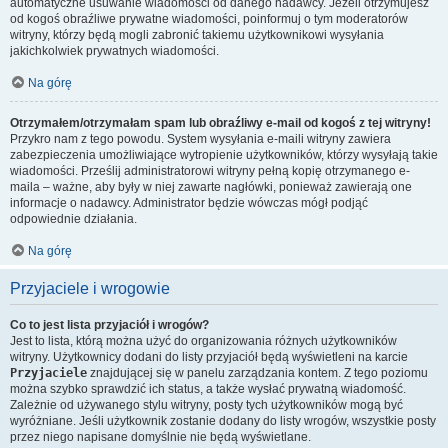
automatyczne usuwanie wiadomości od danego nadawcy. Jeżeli otrzymujesz
od kogoś obraźliwe prywatne wiadomości, poinformuj o tym moderatorów
witryny, którzy będą mogli zabronić takiemu użytkownikowi wysyłania
jakichkolwiek prywatnych wiadomości.
Na górę
Otrzymałem/otrzymałam spam lub obraźliwy e-mail od kogoś z tej witryny!
Przykro nam z tego powodu. System wysyłania e-maili witryny zawiera
zabezpieczenia umożliwiające wytropienie użytkowników, którzy wysyłają takie
wiadomości. Prześlij administratorowi witryny pełną kopię otrzymanego e-
maila – ważne, aby były w niej zawarte nagłówki, ponieważ zawierają one
informacje o nadawcy. Administrator będzie wówczas mógł podjąć
odpowiednie działania.
Na górę
Przyjaciele i wrogowie
Co to jest lista przyjaciół i wrogów?
Jest to lista, którą można użyć do organizowania różnych użytkowników
witryny. Użytkownicy dodani do listy przyjaciół będą wyświetleni na karcie
Przyjaciele
znajdującej się w panelu zarządzania kontem. Z tego poziomu
można szybko sprawdzić ich status, a także wysłać prywatną wiadomość.
Zależnie od używanego stylu witryny, posty tych użytkowników mogą być
wyróżniane. Jeśli użytkownik zostanie dodany do listy wrogów, wszystkie posty
przez niego napisane domyślnie nie będą wyświetlane.