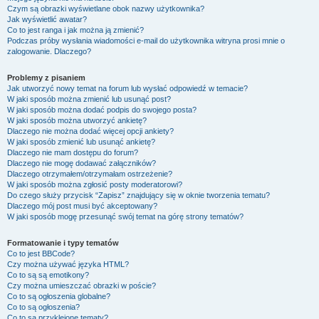
Czym są obrazki wyświetlane obok nazwy użytkownika?
Jak wyświetlić awatar?
Co to jest ranga i jak można ją zmienić?
Podczas próby wysłania wiadomości e-mail do użytkownika witryna prosi mnie o
zalogowanie. Dlaczego?
Problemy z pisaniem
Jak utworzyć nowy temat na forum lub wysłać odpowiedź w temacie?
W jaki sposób można zmienić lub usunąć post?
W jaki sposób można dodać podpis do swojego posta?
W jaki sposób można utworzyć ankietę?
Dlaczego nie można dodać więcej opcji ankiety?
W jaki sposób zmienić lub usunąć ankietę?
Dlaczego nie mam dostępu do forum?
Dlaczego nie mogę dodawać załączników?
Dlaczego otrzymałem/otrzymałam ostrzeżenie?
W jaki sposób można zgłosić posty moderatorowi?
Do czego służy przycisk “Zapisz” znajdujący się w oknie tworzenia tematu?
Dlaczego mój post musi być akceptowany?
W jaki sposób mogę przesunąć swój temat na górę strony tematów?
Formatowanie i typy tematów
Co to jest BBCode?
Czy można używać języka HTML?
Co to są są emotikony?
Czy można umieszczać obrazki w poście?
Co to są ogłoszenia globalne?
Co to są ogłoszenia?
Co to są przyklejone tematy?