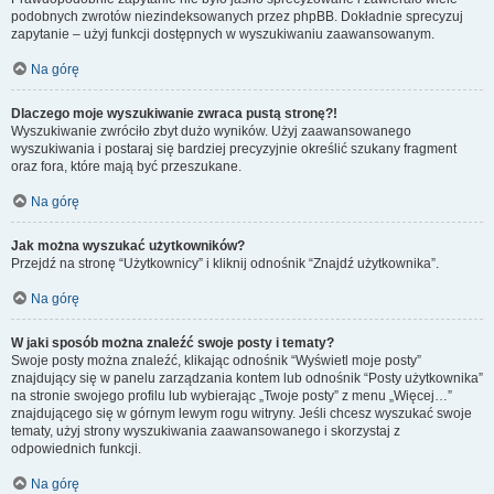
podobnych zwrotów niezindeksowanych przez phpBB. Dokładnie sprecyzuj
zapytanie – użyj funkcji dostępnych w wyszukiwaniu zaawansowanym.
Na górę
Dlaczego moje wyszukiwanie zwraca pustą stronę?!
Wyszukiwanie zwróciło zbyt dużo wyników. Użyj zaawansowanego
wyszukiwania i postaraj się bardziej precyzyjnie określić szukany fragment
oraz fora, które mają być przeszukane.
Na górę
Jak można wyszukać użytkowników?
Przejdź na stronę “Użytkownicy” i kliknij odnośnik “Znajdź użytkownika”.
Na górę
W jaki sposób można znaleźć swoje posty i tematy?
Swoje posty można znaleźć, klikając odnośnik “Wyświetl moje posty”
znajdujący się w panelu zarządzania kontem lub odnośnik “Posty użytkownika”
na stronie swojego profilu lub wybierając „Twoje posty” z menu „Więcej…”
znajdującego się w górnym lewym rogu witryny. Jeśli chcesz wyszukać swoje
tematy, użyj strony wyszukiwania zaawansowanego i skorzystaj z
odpowiednich funkcji.
Na górę