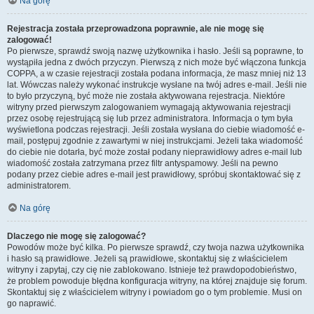
Na górę
Rejestracja została przeprowadzona poprawnie, ale nie mogę się
zalogować!
Po pierwsze, sprawdź swoją nazwę użytkownika i hasło. Jeśli są poprawne, to
wystąpiła jedna z dwóch przyczyn. Pierwszą z nich może być włączona funkcja
COPPA, a w czasie rejestracji została podana informacja, że masz mniej niż 13
lat. Wówczas należy wykonać instrukcje wysłane na twój adres e-mail. Jeśli nie
to było przyczyną, być może nie została aktywowana rejestracja. Niektóre
witryny przed pierwszym zalogowaniem wymagają aktywowania rejestracji
przez osobę rejestrującą się lub przez administratora. Informacja o tym była
wyświetlona podczas rejestracji. Jeśli została wysłana do ciebie wiadomość e-
mail, postępuj zgodnie z zawartymi w niej instrukcjami. Jeżeli taka wiadomość
do ciebie nie dotarła, być może został podany nieprawidłowy adres e-mail lub
wiadomość została zatrzymana przez filtr antyspamowy. Jeśli na pewno
podany przez ciebie adres e-mail jest prawidłowy, spróbuj skontaktować się z
administratorem.
Na górę
Dlaczego nie mogę się zalogować?
Powodów może być kilka. Po pierwsze sprawdź, czy twoja nazwa użytkownika
i hasło są prawidłowe. Jeżeli są prawidłowe, skontaktuj się z właścicielem
witryny i zapytaj, czy cię nie zablokowano. Istnieje też prawdopodobieństwo,
że problem powoduje błędna konfiguracja witryny, na której znajduje się forum.
Skontaktuj się z właścicielem witryny i powiadom go o tym problemie. Musi on
go naprawić.