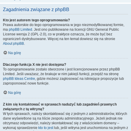
Zagadnienia związane z phpBB
Kto jest autorem tego oprogramowania?
Prawa autorskie do tego oprogramowania w jego niezmodyfikowanej formie,
ma
phpBB Limited
. Jest ono publikowane na licencji GNU General Public
License wersja 2 (GPL-2.0), co w praktyce oznacza, że może być bez
ograniczeń dystrybuowane. Więcej na ten temat dowiesz się na stronie
About phpBB
.
Na górę
Dlaczego funkcja X nie jest dostępna?
To oprogramowanie zostało stworzone i jest licencjonowane przez phpBB
Limited. Jeśli uważasz, że brakuje w nim jakiejś funkcji, przejdź na stronę
phpBB Ideas Centre
, gdzie możesz zagłosować na istniejące propozycje lub
zaproponować nowe funkcje.
Na górę
Z kim się kontaktować w sprawach nadużyć lub zagadnień prawnych
związanych z tą witryną?
W tych sprawach, należy skontaktować się z jednym z administratorów, których
dane wyświetlone są na liście zespołu administracyjnego. Jeżeli jednak nie
otrzymasz odpowiedzi, należy skontaktować się z właścicielem domeny –
wykonaj sprawdzenie
kto to jest
lub, jeśli witryna jest uruchomiona na jednym z