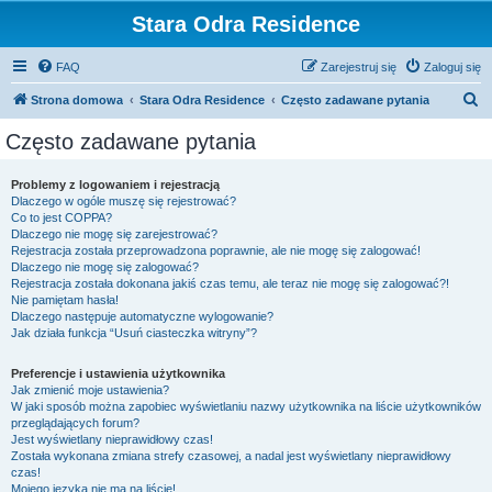
Stara Odra Residence
FAQ
Zarejestruj się
Zaloguj się
S
Strona domowa
Stara Odra Residence
Często zadawane pytania
z
Często zadawane pytania
u
k
Problemy z logowaniem i rejestracją
Dlaczego w ogóle muszę się rejestrować?
a
Co to jest COPPA?
j
Dlaczego nie mogę się zarejestrować?
Rejestracja została przeprowadzona poprawnie, ale nie mogę się zalogować!
Dlaczego nie mogę się zalogować?
Rejestracja została dokonana jakiś czas temu, ale teraz nie mogę się zalogować?!
Nie pamiętam hasła!
Dlaczego następuje automatyczne wylogowanie?
Jak działa funkcja “Usuń ciasteczka witryny”?
Preferencje i ustawienia użytkownika
Jak zmienić moje ustawienia?
W jaki sposób można zapobiec wyświetlaniu nazwy użytkownika na liście użytkowników
przeglądających forum?
Jest wyświetlany nieprawidłowy czas!
Została wykonana zmiana strefy czasowej, a nadal jest wyświetlany nieprawidłowy
czas!
Mojego języka nie ma na liście!