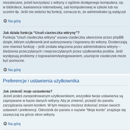
niezalecane, jeżeli korzystasz z witryny z ogólnie dostępnego komputera, np.
w bibliotece, kawiarence internetowej, sali komputerowej w szkole lub na
uczelni itp. Jeśli nie widzisz tej funkcji, oznacza to, że administrator ją wyłączył.
Na górę
Jak działa funkcja “Usuń ciasteczka witryny”?
Funkcja “Usuń ciasteczka witryny” usuwa ciasteczka utworzone przez phpBB
dzięki, którym użytkownik jest autoryzowany i logowany do witryny. Dostarczają
one również funkcję – jeśli została włączona przez administratora witryny –
śledzenia przeczytanych i nieprzeczytanych przez użytkownika postów. Jeśli
występują problemy z logowaniem/wylogowaniem, usunięcie ciasteczek może
być pomocne.
Na górę
Preferencje i ustawienia użytkownika
Jak zmienić moje ustawienia?
Jeżeli jesteś zarejestrowanym użytkownikiem, wszystkie twoje ustawienia są
zapisywane w bazie danych witryny. Aby je zmienić, przejdź do panelu
zarządzania swoim kontem. W tym miejscu możesz dokonać zmian swoich
ustawień i preferencji. Odnośnik do panelu o nazwie “Moje konto” znajduje się
zazwyczaj na górze stron witryny.
Na górę