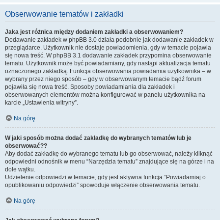
Obserwowanie tematów i zakładki
Jaka jest różnica między dodaniem zakładki a obserwowaniem?
Dodawanie zakładek w phpBB 3.0 działa podobnie jak dodawanie zakładek w
przeglądarce. Użytkownik nie dostaje powiadomienia, gdy w temacie pojawia
się nowa treść. W phpBB 3.1 dodawanie zakładek przypomina obserwowanie
tematu. Użytkownik może być powiadamiany, gdy nastąpi aktualizacja tematu
oznaczonego zakładką. Funkcja obserwowania powiadamia użytkownika – w
wybrany przez niego sposób – gdy w obserwowanym temacie bądź forum
pojawiła się nowa treść. Sposoby powiadamiania dla zakładek i
obserwowanych elementów można konfigurować w panelu użytkownika na
karcie „Ustawienia witryny”.
Na górę
W jaki sposób można dodać zakładkę do wybranych tematów lub je
obserwować??
Aby dodać zakładkę do wybranego tematu lub go obserwować, należy kliknąć
odpowiedni odnośnik w menu “Narzędzia tematu” znajdujące się na górze i na
dole wątku.
Udzielenie odpowiedzi w temacie, gdy jest aktywna funkcja “Powiadamiaj o
opublikowaniu odpowiedzi” spowoduje włączenie obserwowania tematu.
Na górę