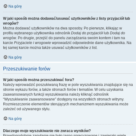
Na górę
W jaki sposób można dodawać/usuwać użytkowników z listy przyjaciół lub
wrogów?
Można dodawać użytkowników na dwa sposoby. Po pierwsze, klikając w
profilu wybranego użytkownika odnośnik
Dodaj do przyjaciół
lub
Dodaj do
wrogów
. Po drugie, przejść do panelu zarządzania swoim kontem i tam na
karcie
Przyjaciele i wrogowie
wprowadzić odpowiednie dane użytkownika. Na
tej samej karcie można także usuwać użytkowników z list.
Na górę
Przeszukiwanie forów
W jaki sposób można przeszukiwać fora?
Należy wprowadzić poszukiwaną frazę w pole wyszukiwania znajdujące się na
stronie wykazu forów, a także stronach forów i tematów. W celu uzyskania
zaawansowanych funkcji wyszukiwania należy kliknąć odnośnik
“Wyszukiwanie zaawansowane” dostępny na wszystkich stronach witryny.
Rozmieszczenie elementów sterujących mechanizmem wyszukiwania może
zależeć od używanego stylu.
Na górę
Dlaczego moje wyszukiwanie nie zwraca wyników?
Prawdopodobnie zapytanie nie było jasno sprecyzowane i zawierało wiele