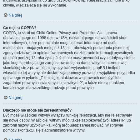
możliwość przypisania do grup użytkowników itp. Rejestracja zajmuje tylko
chwilę, więc zaleca się jej wykonanie.
Na górę
Co to jest COPPA?
COPPA, to skrót od Child Online Privacy and Protection Act – prawa
obowiązującego od 1998 roku w USA, nakładającego na właścicieli stron
internetowych, które potencjalnie mogą zbierać informacje od osób
małoletnich – mających mniej niż 13 lat – obowiązek posiadania pisemnej
zgody rodziców lub opiekunów prawnych na zbieranie informacji prywatnych
od osób poniżej 13 roku życia. Jeżeli nie masz pewności czy to dotyczy ciebie
jako kogoś próbującego zarejestrować się na danej witrynie internetowej –
skontaktuj się z prawnikiem, by uzyskać wyjaśnienie. phpBB Limited i
właściciele tej witryny nie dostarczają pomocy prawnej z wyjątkiem przypadku
opisanego w pytaniu „Z kim się kontaktować w sprawach nadużyć lub
zagadnień prawnych związanych z tą witryną?”, a także nie są punktem
kontaktowym dla wszelkiego rodzaju porad prawnych.
Na górę
Dlaczego nie mogę się zarejestrować?
Być może właściciel witryny wyłączył funkcję rejestracji, aby nie rejestrowały
się nowe osoby. Właściciel witryny mógł także zablokować twój adres IP lub
zabronił nazwy użytkownika, którą próbujesz zarejestrować. W sprawie
pomocy skontaktuj się z administratorem witryny.