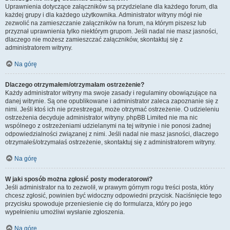
Uprawnienia dotyczące załączników są przydzielane dla każdego forum, dla
każdej grupy i dla każdego użytkownika. Administrator witryny mógł nie
zezwolić na zamieszczanie załączników na forum, na którym piszesz lub
przyznał uprawnienia tylko niektórym grupom. Jeśli nadal nie masz jasności,
dlaczego nie możesz zamieszczać załączników, skontaktuj się z
administratorem witryny.
Na górę
Dlaczego otrzymałem/otrzymałam ostrzeżenie?
Każdy administrator witryny ma swoje zasady i regulaminy obowiązujące na
danej witrynie. Są one opublikowane i administrator zaleca zapoznanie się z
nimi. Jeśli ktoś ich nie przestrzegał, może otrzymać ostrzeżenie. O udzieleniu
ostrzeżenia decyduje administrator witryny. phpBB Limited nie ma nic
wspólnego z ostrzeżeniami udzielanymi na tej witrynie i nie ponosi żadnej
odpowiedzialności związanej z nimi. Jeśli nadal nie masz jasności, dlaczego
otrzymałeś/otrzymałaś ostrzeżenie, skontaktuj się z administratorem witryny.
Na górę
W jaki sposób można zgłosić posty moderatorowi?
Jeśli administrator na to zezwolił, w prawym górnym rogu treści posta, który
chcesz zgłosić, powinien być widoczny odpowiedni przycisk. Naciśnięcie tego
przycisku spowoduje przeniesienie cię do formularza, który po jego
wypełnieniu umożliwi wysłanie zgłoszenia.
Na górę