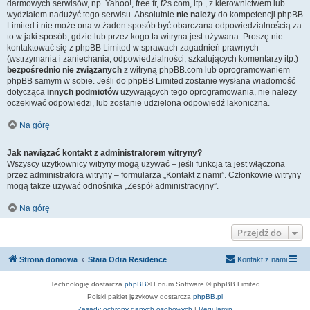
darmowych serwisów, np. Yahoo!, free.fr, f2s.com, itp., z kierownictwem lub
wydziałem nadużyć tego serwisu. Absolutnie
nie należy
do kompetencji phpBB
Limited i nie może ona w żaden sposób być obarczana odpowiedzialnością za
to w jaki sposób, gdzie lub przez kogo ta witryna jest używana. Proszę nie
kontaktować się z phpBB Limited w sprawach zagadnień prawnych
(wstrzymania i zaniechania, odpowiedzialności, szkalujących komentarzy itp.)
bezpośrednio nie związanych
z witryną phpBB.com lub oprogramowaniem
phpBB samym w sobie. Jeśli do phpBB Limited zostanie wysłana wiadomość
dotycząca
innych podmiotów
używających tego oprogramowania, nie należy
oczekiwać odpowiedzi, lub zostanie udzielona odpowiedź lakoniczna.
Na górę
Jak nawiązać kontakt z administratorem witryny?
Wszyscy użytkownicy witryny mogą używać – jeśli funkcja ta jest włączona
przez administratora witryny – formularza „Kontakt z nami”. Członkowie witryny
mogą także używać odnośnika „Zespół administracyjny”.
Na górę
Przejdź do
Strona domowa
Stara Odra Residence
Kontakt z nami
Technologię dostarcza
phpBB
® Forum Software © phpBB Limited
Polski pakiet językowy dostarcza
phpBB.pl
Zasady ochrony danych osobowych
|
Regulamin