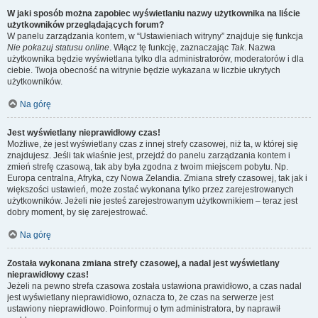
W jaki sposób można zapobiec wyświetlaniu nazwy użytkownika na liście
użytkowników przeglądających forum?
W panelu zarządzania kontem, w “Ustawieniach witryny” znajduje się funkcja
Nie pokazuj statusu online
. Włącz tę funkcję, zaznaczając
Tak
. Nazwa
użytkownika będzie wyświetlana tylko dla administratorów, moderatorów i dla
ciebie. Twoja obecność na witrynie będzie wykazana w liczbie ukrytych
użytkowników.
Na górę
Jest wyświetlany nieprawidłowy czas!
Możliwe, że jest wyświetlany czas z innej strefy czasowej, niż ta, w której się
znajdujesz. Jeśli tak właśnie jest, przejdź do panelu zarządzania kontem i
zmień strefę czasową, tak aby była zgodna z twoim miejscem pobytu. Np.
Europa centralna, Afryka, czy Nowa Zelandia. Zmiana strefy czasowej, tak jak i
większości ustawień, może zostać wykonana tylko przez zarejestrowanych
użytkowników. Jeżeli nie jesteś zarejestrowanym użytkownikiem – teraz jest
dobry moment, by się zarejestrować.
Na górę
Została wykonana zmiana strefy czasowej, a nadal jest wyświetlany
nieprawidłowy czas!
Jeżeli na pewno strefa czasowa została ustawiona prawidłowo, a czas nadal
jest wyświetlany nieprawidłowo, oznacza to, że czas na serwerze jest
ustawiony nieprawidłowo. Poinformuj o tym administratora, by naprawił