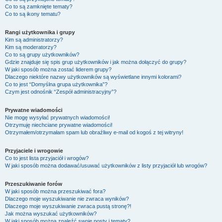
Co to są zamknięte tematy?
Co to są ikony tematu?
Rangi użytkownika i grupy
Kim są administratorzy?
Kim są moderatorzy?
Co to są grupy użytkowników?
Gdzie znajduje się spis grup użytkowników i jak można dołączyć do grupy?
W jaki sposób można zostać liderem grupy?
Dlaczego niektóre nazwy użytkowników są wyświetlane innymi kolorami?
Co to jest “Domyślna grupa użytkownika”?
Czym jest odnośnik “Zespół administracyjny”?
Prywatne wiadomości
Nie mogę wysyłać prywatnych wiadomości!
Otrzymuję niechciane prywatne wiadomości!
Otrzymałem/otrzymałam spam lub obraźliwy e-mail od kogoś z tej witryny!
Przyjaciele i wrogowie
Co to jest lista przyjaciół i wrogów?
W jaki sposób można dodawać/usuwać użytkowników z listy przyjaciół lub wrogów?
Przeszukiwanie forów
W jaki sposób można przeszukiwać fora?
Dlaczego moje wyszukiwanie nie zwraca wyników?
Dlaczego moje wyszukiwanie zwraca pustą stronę?!
Jak można wyszukać użytkowników?
W jaki sposób można znaleźć swoje posty i tematy?