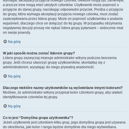
wymagać akceptacji przyjęcia nowego członka, niektóre mogą być zamknięte,
a jeszcze inne mogą mieć ukrytych członków. Użytkownik może poprosić o
przyjęcie do danej grupy, naciskając odpowiedni przycisk. Prośba o przyjęcie
do grupy, która wymaga akceptacji przyjęcia nowego członka, musi zostać
zaakceptowana przez lidera grupy. Może on poprosić użytkownika o podanie
wyjaśnień, dlaczego chce on dołączyć do tej grupy. W przypadku otrzymania
negatywnej decyzji proszę nie nękać lidera grupy pytaniami – widocznie miał
on swoje powody.
Na górę
W jaki sposób można zostać liderem grupy?
Lidera grupy zazwyczaj mianuje administrator witryny podczas tworzenia
grupy. Jeśli chcesz utworzyć grupę użytkowników, skontaktuj się z
administratorem, wysyłając do niego prywatną wiadomość.
Na górę
Dlaczego niektóre nazwy użytkowników są wyświetlane innymi kolorami?
Możliwe, że administrator witryny przypisał kolor członkom grupy, aby ułatwić
identyfikowanie członków tej grupy.
Na górę
Co to jest “Domyślna grupa użytkownika”?
Jeżeli użytkownik jest członkiem kilku grup, jego domyślna grupa jest używana
do określenia, jaki kolor i ranga będzie domyślnie dla niego wyświetlana.