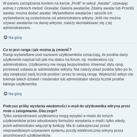
W panelu zarządzania kontem na karcie „Profil” w sekcji „Awatar”, używając
jednej z czterech metod: Gravatar, Galeria awatarów, Zdalny awatar lub Prześlij
awatar, można dodać awatar. Wyświetlanie awatarów i sposób ich
wyświetlania są uzależnione od administratora witryny. Jeśli nie można
używać awatarów na danej witrynie, należy skontaktować się z jej
administratorem.
Na górę
Co to jest ranga i jak można ją zmienić?
Rangi wyświetlane pod nazwami użytkowników oznaczają, ile postów dany
użytkownik napisał lub jaki ma status na forum, np. moderatora czy
administratora. Użytkownicy nie mogą bezpośrednio zmieniać stylu rang,
ponieważ ustawia je administrator witryny. Nie należy pisać postów tylko po to,
aby zwiększyć swój licznik postów i przez to swoją rangę. Większość witryn nie
toleruje takich działań i moderator lub administrator obniży licznik postów
takiego użytkownika.
Na górę
Podczas próby wysłania wiadomości e-mail do użytkownika witryna prosi
mnie o zalogowanie. Dlaczego?
Tylko zarejestrowani użytkownicy mogą wysyłać e-maile do innych
użytkowników przez wbudowany formularz wysyłania e-maili i tylko wtedy,
jeżeli administrator włączył tę funkcję. Ma to zabezpieczać przed
nieprawidłowym używaniem systemu poczty elektronicznej witryny przez
anonimowych użytkowników.