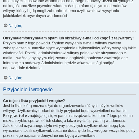
automatyczne usuwanie wiadomości od danego nadawcy. Jeżeli otrzymujesz
od kogoś obraźliwe prywatne wiadomości, poinformuj o tym moderatorów
witryny, którzy będą mogli zabronić takiemu użytkownikowi wysyłania
jakichkolwiek prywatnych wiadomości.
Na górę
Otrzymałem/otrzymałam spam lub obraźliwy e-mail od kogoś z tej witryny!
Przykro nam z tego powodu. System wysyłania e-maili witryny zawiera
zabezpieczenia umożliwiające wytropienie użytkowników, którzy wysyłają takie
wiadomości. Prześlij administratorowi witryny pełną kopię otrzymanego e-
maila – ważne, aby były w niej zawarte nagłówki, ponieważ zawierają one
informacje o nadawcy. Administrator będzie wówczas mógł podjąć
odpowiednie działania.
Na górę
Przyjaciele i wrogowie
Co to jest lista przyjaciół i wrogów?
Jest to lista, którą można użyć do organizowania różnych użytkowników
witryny. Użytkownicy dodani do listy przyjaciół będą wyświetleni na karcie
Przyjaciele
znajdującej się w panelu zarządzania kontem. Z tego poziomu
można szybko sprawdzić ich status, a także wysłać prywatną wiadomość.
Zależnie od używanego stylu witryny, posty tych użytkowników mogą być
wyróżniane. Jeśli użytkownik zostanie dodany do listy wrogów, wszystkie posty
przez niego napisane domyślnie nie będą wyświetlane.