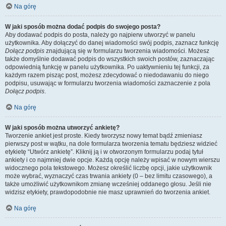
Na górę
W jaki sposób można dodać podpis do swojego posta?
Aby dodawać podpis do posta, należy go najpierw utworzyć w panelu
użytkownika. Aby dołączyć do danej wiadomości swój podpis, zaznacz funkcję
Dołącz podpis
znajdującą się w formularzu tworzenia wiadomości. Możesz
także domyślnie dodawać podpis do wszystkich swoich postów, zaznaczając
odpowiednią funkcję w panelu użytkownika. Po uaktywnieniu tej funkcji, za
każdym razem pisząc post, możesz zdecydować o niedodawaniu do niego
podpisu, usuwając w formularzu tworzenia wiadomości zaznaczenie z pola
Dołącz podpis
.
Na górę
W jaki sposób można utworzyć ankietę?
Tworzenie ankiet jest proste. Kiedy tworzysz nowy temat bądź zmieniasz
pierwszy post w wątku, na dole formularza tworzenia tematu będziesz widzieć
etykietę “Utwórz ankietę”. Kliknij ją i w otworzonym formularzu podaj tytuł
ankiety i co najmniej dwie opcje. Każdą opcję należy wpisać w nowym wierszu
widocznego pola tekstowego. Możesz określić liczbę opcji, jakie użytkownik
może wybrać, wyznaczyć czas trwania ankiety (0 – bez limitu czasowego), a
także umożliwić użytkownikom zmianę wcześniej oddanego głosu. Jeśli nie
widzisz etykiety, prawdopodobnie nie masz uprawnień do tworzenia ankiet.
Na górę