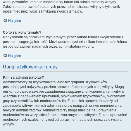
wielu powodów i robią to moderatorzy forum lub administratorzy witryny.
Zależnie od uprawnień nadanych przez administratora witryny użytkownik
może mieć możliwość zamykania swoich tematów.
Na górę
Co to są ikony tematu?
Ikony tematu są obrazkami wybieranymi przez autora tematu skojarzonymi z
postami – sugerują ich treść. Możliwość korzystania z ikon tematu uzależniona
jest od uprawnień nadanych przez administratora witryny.
Na górę
Rangi użytkownika i grupy
Kim są administratorzy?
Administratorzy są użytkownikami albo też grupami użytkowników
posiadającymi najwyższy poziom uprawnień kontrolnych całej witryny. Mogą
oni kontrolować wszystkie zagadnienia związane z funkcjonowaniem witryny
włącznie z nadawaniem uprawnień, blokowaniem użytkowników, tworzeniem
grup użytkowników lub moderatorów itp. Zakres ich uprawnień zależy od
założyciela witryny i innych administratorów mających prawo nominowania
nowych administratorów. Administratorzy mogą mieć pełne uprawnienia
moderatorów na wszystkich forach utworzonych na witrynie. Zakres uprawnień
moderacyjnych uzależniony jest od uprawnień nadanych przez założyciela
witryny.