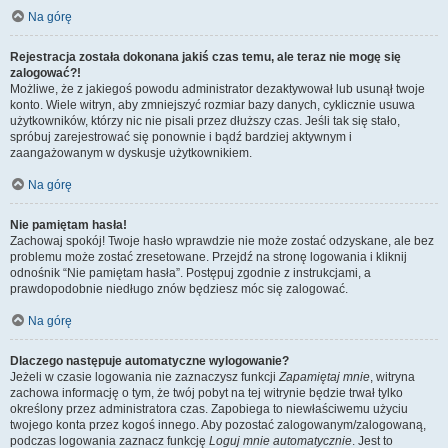
Na górę
Rejestracja została dokonana jakiś czas temu, ale teraz nie mogę się
zalogować?!
Możliwe, że z jakiegoś powodu administrator dezaktywował lub usunął twoje
konto. Wiele witryn, aby zmniejszyć rozmiar bazy danych, cyklicznie usuwa
użytkowników, którzy nic nie pisali przez dłuższy czas. Jeśli tak się stało,
spróbuj zarejestrować się ponownie i bądź bardziej aktywnym i
zaangażowanym w dyskusje użytkownikiem.
Na górę
Nie pamiętam hasła!
Zachowaj spokój! Twoje hasło wprawdzie nie może zostać odzyskane, ale bez
problemu może zostać zresetowane. Przejdź na stronę logowania i kliknij
odnośnik “Nie pamiętam hasła”. Postępuj zgodnie z instrukcjami, a
prawdopodobnie niedługo znów będziesz móc się zalogować.
Na górę
Dlaczego następuje automatyczne wylogowanie?
Jeżeli w czasie logowania nie zaznaczysz funkcji
Zapamiętaj mnie
, witryna
zachowa informację o tym, że twój pobyt na tej witrynie będzie trwał tylko
określony przez administratora czas. Zapobiega to niewłaściwemu użyciu
twojego konta przez kogoś innego. Aby pozostać zalogowanym/zalogowaną,
podczas logowania zaznacz funkcję
Loguj mnie automatycznie
. Jest to