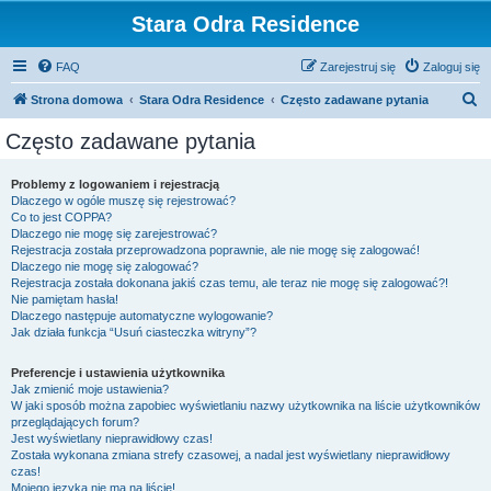
Stara Odra Residence
FAQ
Zarejestruj się
Zaloguj się
S
Strona domowa
Stara Odra Residence
Często zadawane pytania
z
Często zadawane pytania
u
k
Problemy z logowaniem i rejestracją
Dlaczego w ogóle muszę się rejestrować?
a
Co to jest COPPA?
j
Dlaczego nie mogę się zarejestrować?
Rejestracja została przeprowadzona poprawnie, ale nie mogę się zalogować!
Dlaczego nie mogę się zalogować?
Rejestracja została dokonana jakiś czas temu, ale teraz nie mogę się zalogować?!
Nie pamiętam hasła!
Dlaczego następuje automatyczne wylogowanie?
Jak działa funkcja “Usuń ciasteczka witryny”?
Preferencje i ustawienia użytkownika
Jak zmienić moje ustawienia?
W jaki sposób można zapobiec wyświetlaniu nazwy użytkownika na liście użytkowników
przeglądających forum?
Jest wyświetlany nieprawidłowy czas!
Została wykonana zmiana strefy czasowej, a nadal jest wyświetlany nieprawidłowy
czas!
Mojego języka nie ma na liście!