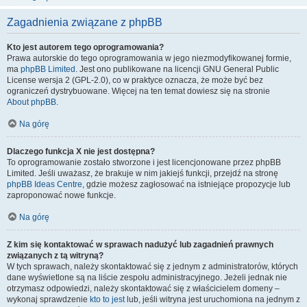
Zagadnienia związane z phpBB
Kto jest autorem tego oprogramowania?
Prawa autorskie do tego oprogramowania w jego niezmodyfikowanej formie,
ma
phpBB Limited
. Jest ono publikowane na licencji GNU General Public
License wersja 2 (GPL-2.0), co w praktyce oznacza, że może być bez
ograniczeń dystrybuowane. Więcej na ten temat dowiesz się na stronie
About phpBB
.
Na górę
Dlaczego funkcja X nie jest dostępna?
To oprogramowanie zostało stworzone i jest licencjonowane przez phpBB
Limited. Jeśli uważasz, że brakuje w nim jakiejś funkcji, przejdź na stronę
phpBB Ideas Centre
, gdzie możesz zagłosować na istniejące propozycje lub
zaproponować nowe funkcje.
Na górę
Z kim się kontaktować w sprawach nadużyć lub zagadnień prawnych
związanych z tą witryną?
W tych sprawach, należy skontaktować się z jednym z administratorów, których
dane wyświetlone są na liście zespołu administracyjnego. Jeżeli jednak nie
otrzymasz odpowiedzi, należy skontaktować się z właścicielem domeny –
wykonaj sprawdzenie
kto to jest
lub, jeśli witryna jest uruchomiona na jednym z