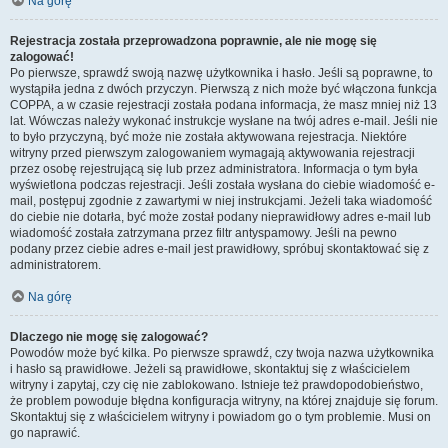
Na górę
Rejestracja została przeprowadzona poprawnie, ale nie mogę się
zalogować!
Po pierwsze, sprawdź swoją nazwę użytkownika i hasło. Jeśli są poprawne, to
wystąpiła jedna z dwóch przyczyn. Pierwszą z nich może być włączona funkcja
COPPA, a w czasie rejestracji została podana informacja, że masz mniej niż 13
lat. Wówczas należy wykonać instrukcje wysłane na twój adres e-mail. Jeśli nie
to było przyczyną, być może nie została aktywowana rejestracja. Niektóre
witryny przed pierwszym zalogowaniem wymagają aktywowania rejestracji
przez osobę rejestrującą się lub przez administratora. Informacja o tym była
wyświetlona podczas rejestracji. Jeśli została wysłana do ciebie wiadomość e-
mail, postępuj zgodnie z zawartymi w niej instrukcjami. Jeżeli taka wiadomość
do ciebie nie dotarła, być może został podany nieprawidłowy adres e-mail lub
wiadomość została zatrzymana przez filtr antyspamowy. Jeśli na pewno
podany przez ciebie adres e-mail jest prawidłowy, spróbuj skontaktować się z
administratorem.
Na górę
Dlaczego nie mogę się zalogować?
Powodów może być kilka. Po pierwsze sprawdź, czy twoja nazwa użytkownika
i hasło są prawidłowe. Jeżeli są prawidłowe, skontaktuj się z właścicielem
witryny i zapytaj, czy cię nie zablokowano. Istnieje też prawdopodobieństwo,
że problem powoduje błędna konfiguracja witryny, na której znajduje się forum.
Skontaktuj się z właścicielem witryny i powiadom go o tym problemie. Musi on
go naprawić.