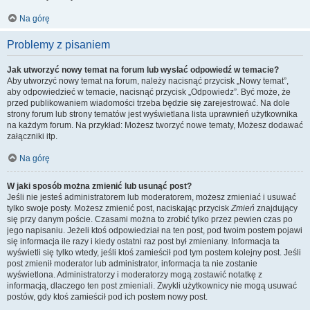
Na górę
Problemy z pisaniem
Jak utworzyć nowy temat na forum lub wysłać odpowiedź w temacie?
Aby utworzyć nowy temat na forum, należy nacisnąć przycisk „Nowy temat”,
aby odpowiedzieć w temacie, nacisnąć przycisk „Odpowiedz”. Być może, że
przed publikowaniem wiadomości trzeba będzie się zarejestrować. Na dole
strony forum lub strony tematów jest wyświetlana lista uprawnień użytkownika
na każdym forum. Na przykład: Możesz tworzyć nowe tematy, Możesz dodawać
załączniki itp.
Na górę
W jaki sposób można zmienić lub usunąć post?
Jeśli nie jesteś administratorem lub moderatorem, możesz zmieniać i usuwać
tylko swoje posty. Możesz zmienić post, naciskając przycisk
Zmień
znajdujący
się przy danym poście. Czasami można to zrobić tylko przez pewien czas po
jego napisaniu. Jeżeli ktoś odpowiedział na ten post, pod twoim postem pojawi
się informacja ile razy i kiedy ostatni raz post był zmieniany. Informacja ta
wyświetli się tylko wtedy, jeśli ktoś zamieścił pod tym postem kolejny post. Jeśli
post zmienił moderator lub administrator, informacja ta nie zostanie
wyświetlona. Administratorzy i moderatorzy mogą zostawić notatkę z
informacją, dlaczego ten post zmieniali. Zwykli użytkownicy nie mogą usuwać
postów, gdy ktoś zamieścił pod ich postem nowy post.