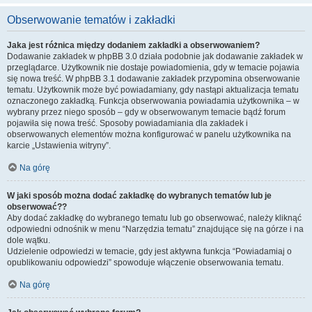
Obserwowanie tematów i zakładki
Jaka jest różnica między dodaniem zakładki a obserwowaniem?
Dodawanie zakładek w phpBB 3.0 działa podobnie jak dodawanie zakładek w
przeglądarce. Użytkownik nie dostaje powiadomienia, gdy w temacie pojawia
się nowa treść. W phpBB 3.1 dodawanie zakładek przypomina obserwowanie
tematu. Użytkownik może być powiadamiany, gdy nastąpi aktualizacja tematu
oznaczonego zakładką. Funkcja obserwowania powiadamia użytkownika – w
wybrany przez niego sposób – gdy w obserwowanym temacie bądź forum
pojawiła się nowa treść. Sposoby powiadamiania dla zakładek i
obserwowanych elementów można konfigurować w panelu użytkownika na
karcie „Ustawienia witryny”.
Na górę
W jaki sposób można dodać zakładkę do wybranych tematów lub je
obserwować??
Aby dodać zakładkę do wybranego tematu lub go obserwować, należy kliknąć
odpowiedni odnośnik w menu “Narzędzia tematu” znajdujące się na górze i na
dole wątku.
Udzielenie odpowiedzi w temacie, gdy jest aktywna funkcja “Powiadamiaj o
opublikowaniu odpowiedzi” spowoduje włączenie obserwowania tematu.
Na górę