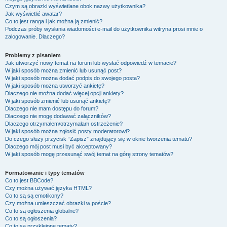
Czym są obrazki wyświetlane obok nazwy użytkownika?
Jak wyświetlić awatar?
Co to jest ranga i jak można ją zmienić?
Podczas próby wysłania wiadomości e-mail do użytkownika witryna prosi mnie o
zalogowanie. Dlaczego?
Problemy z pisaniem
Jak utworzyć nowy temat na forum lub wysłać odpowiedź w temacie?
W jaki sposób można zmienić lub usunąć post?
W jaki sposób można dodać podpis do swojego posta?
W jaki sposób można utworzyć ankietę?
Dlaczego nie można dodać więcej opcji ankiety?
W jaki sposób zmienić lub usunąć ankietę?
Dlaczego nie mam dostępu do forum?
Dlaczego nie mogę dodawać załączników?
Dlaczego otrzymałem/otrzymałam ostrzeżenie?
W jaki sposób można zgłosić posty moderatorowi?
Do czego służy przycisk “Zapisz” znajdujący się w oknie tworzenia tematu?
Dlaczego mój post musi być akceptowany?
W jaki sposób mogę przesunąć swój temat na górę strony tematów?
Formatowanie i typy tematów
Co to jest BBCode?
Czy można używać języka HTML?
Co to są są emotikony?
Czy można umieszczać obrazki w poście?
Co to są ogłoszenia globalne?
Co to są ogłoszenia?
Co to są przyklejone tematy?