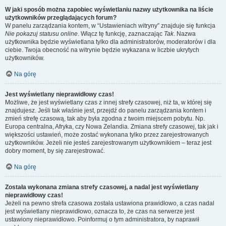
W jaki sposób można zapobiec wyświetlaniu nazwy użytkownika na liście
użytkowników przeglądających forum?
W panelu zarządzania kontem, w “Ustawieniach witryny” znajduje się funkcja
Nie pokazuj statusu online
. Włącz tę funkcję, zaznaczając
Tak
. Nazwa
użytkownika będzie wyświetlana tylko dla administratorów, moderatorów i dla
ciebie. Twoja obecność na witrynie będzie wykazana w liczbie ukrytych
użytkowników.
Na górę
Jest wyświetlany nieprawidłowy czas!
Możliwe, że jest wyświetlany czas z innej strefy czasowej, niż ta, w której się
znajdujesz. Jeśli tak właśnie jest, przejdź do panelu zarządzania kontem i
zmień strefę czasową, tak aby była zgodna z twoim miejscem pobytu. Np.
Europa centralna, Afryka, czy Nowa Zelandia. Zmiana strefy czasowej, tak jak i
większości ustawień, może zostać wykonana tylko przez zarejestrowanych
użytkowników. Jeżeli nie jesteś zarejestrowanym użytkownikiem – teraz jest
dobry moment, by się zarejestrować.
Na górę
Została wykonana zmiana strefy czasowej, a nadal jest wyświetlany
nieprawidłowy czas!
Jeżeli na pewno strefa czasowa została ustawiona prawidłowo, a czas nadal
jest wyświetlany nieprawidłowo, oznacza to, że czas na serwerze jest
ustawiony nieprawidłowo. Poinformuj o tym administratora, by naprawił