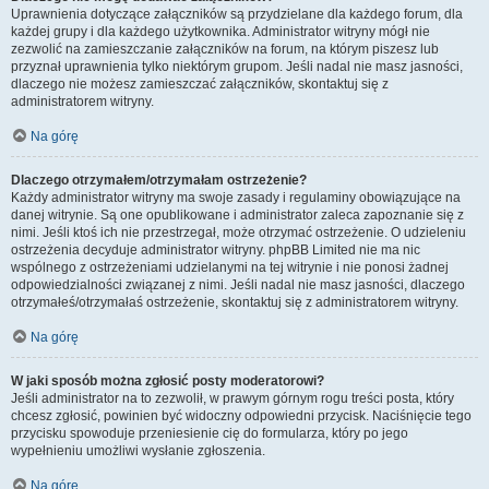
Uprawnienia dotyczące załączników są przydzielane dla każdego forum, dla
każdej grupy i dla każdego użytkownika. Administrator witryny mógł nie
zezwolić na zamieszczanie załączników na forum, na którym piszesz lub
przyznał uprawnienia tylko niektórym grupom. Jeśli nadal nie masz jasności,
dlaczego nie możesz zamieszczać załączników, skontaktuj się z
administratorem witryny.
Na górę
Dlaczego otrzymałem/otrzymałam ostrzeżenie?
Każdy administrator witryny ma swoje zasady i regulaminy obowiązujące na
danej witrynie. Są one opublikowane i administrator zaleca zapoznanie się z
nimi. Jeśli ktoś ich nie przestrzegał, może otrzymać ostrzeżenie. O udzieleniu
ostrzeżenia decyduje administrator witryny. phpBB Limited nie ma nic
wspólnego z ostrzeżeniami udzielanymi na tej witrynie i nie ponosi żadnej
odpowiedzialności związanej z nimi. Jeśli nadal nie masz jasności, dlaczego
otrzymałeś/otrzymałaś ostrzeżenie, skontaktuj się z administratorem witryny.
Na górę
W jaki sposób można zgłosić posty moderatorowi?
Jeśli administrator na to zezwolił, w prawym górnym rogu treści posta, który
chcesz zgłosić, powinien być widoczny odpowiedni przycisk. Naciśnięcie tego
przycisku spowoduje przeniesienie cię do formularza, który po jego
wypełnieniu umożliwi wysłanie zgłoszenia.
Na górę