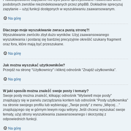
podobnych zwrotów niezindeksowanych przez phpBB. Dokładnie sprecyzuj
zapytanie – użyj funkcji dostępnych w wyszukiwaniu zaawansowanym.
Na górę
Dlaczego moje wyszukiwanie zwraca pustą stronę?!
Wyszukiwanie zwróciło zbyt dużo wyników. Użyj zaawansowanego
wyszukiwania i postaraj się bardziej precyzyjnie określić szukany fragment
oraz fora, które mają być przeszukane.
Na górę
Jak można wyszukać użytkowników?
Przejdź na stronę “Użytkownicy” i kliknij odnośnik “Znajdź użytkownika”.
Na górę
W jaki sposób można znaleźć swoje posty i tematy?
Swoje posty można znaleźć, klikając odnośnik “Wyświetl moje posty”
znajdujący się w panelu zarządzania kontem lub odnośnik “Posty użytkownika”
na stronie swojego profilu lub wybierając „Twoje posty” z menu „Więcej…”
znajdującego się w górnym lewym rogu witryny. Jeśli chcesz wyszukać swoje
tematy, użyj strony wyszukiwania zaawansowanego i skorzystaj z
odpowiednich funkcji.
Na górę