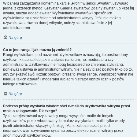
W panelu zarządzania kontem na karcie „Profil” w sekcji „Awatar”, używając
jednej z czterech metod: Gravatar, Galeria awatarów, Zdalny awatar lub Prześlij
awatar, można dodać awatar. Wyświetlanie awatarów i sposób ich
wyświetlania są uzależnione od administratora witryny. Jeśli nie można
używać awatarów na danej witrynie, należy skontaktować się z jej
administratorem.
Na górę
Co to jest ranga i jak można ją zmienić?
Rangi wyświetlane pod nazwami użytkowników oznaczają, ile postów dany
użytkownik napisał lub jaki ma status na forum, np. moderatora czy
administratora. Użytkownicy nie mogą bezpośrednio zmieniać stylu rang,
ponieważ ustawia je administrator witryny. Nie należy pisać postów tylko po to,
aby zwiększyć swój licznik postów i przez to swoją rangę. Większość witryn nie
toleruje takich działań i moderator lub administrator obniży licznik postów
takiego użytkownika.
Na górę
Podczas próby wysłania wiadomości e-mail do użytkownika witryna prosi
mnie o zalogowanie. Dlaczego?
Tylko zarejestrowani użytkownicy mogą wysyłać e-maile do innych
użytkowników przez wbudowany formularz wysyłania e-maili i tylko wtedy,
jeżeli administrator włączył tę funkcję. Ma to zabezpieczać przed
nieprawidłowym używaniem systemu poczty elektronicznej witryny przez
anonimowych użytkowników.