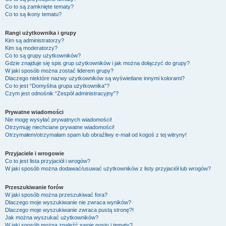
Co to są zamknięte tematy?
Co to są ikony tematu?
Rangi użytkownika i grupy
Kim są administratorzy?
Kim są moderatorzy?
Co to są grupy użytkowników?
Gdzie znajduje się spis grup użytkowników i jak można dołączyć do grupy?
W jaki sposób można zostać liderem grupy?
Dlaczego niektóre nazwy użytkowników są wyświetlane innymi kolorami?
Co to jest “Domyślna grupa użytkownika”?
Czym jest odnośnik “Zespół administracyjny”?
Prywatne wiadomości
Nie mogę wysyłać prywatnych wiadomości!
Otrzymuję niechciane prywatne wiadomości!
Otrzymałem/otrzymałam spam lub obraźliwy e-mail od kogoś z tej witryny!
Przyjaciele i wrogowie
Co to jest lista przyjaciół i wrogów?
W jaki sposób można dodawać/usuwać użytkowników z listy przyjaciół lub wrogów?
Przeszukiwanie forów
W jaki sposób można przeszukiwać fora?
Dlaczego moje wyszukiwanie nie zwraca wyników?
Dlaczego moje wyszukiwanie zwraca pustą stronę?!
Jak można wyszukać użytkowników?
W jaki sposób można znaleźć swoje posty i tematy?