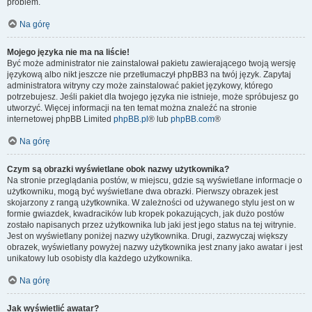
problem.
Na górę
Mojego języka nie ma na liście!
Być może administrator nie zainstalował pakietu zawierającego twoją wersję
językową albo nikt jeszcze nie przetłumaczył phpBB3 na twój język. Zapytaj
administratora witryny czy może zainstalować pakiet językowy, którego
potrzebujesz. Jeśli pakiet dla twojego języka nie istnieje, może spróbujesz go
utworzyć. Więcej informacji na ten temat można znaleźć na stronie
internetowej phpBB Limited
phpBB.pl
® lub
phpBB.com
®
Na górę
Czym są obrazki wyświetlane obok nazwy użytkownika?
Na stronie przeglądania postów, w miejscu, gdzie są wyświetlane informacje o
użytkowniku, mogą być wyświetlane dwa obrazki. Pierwszy obrazek jest
skojarzony z rangą użytkownika. W zależności od używanego stylu jest on w
formie gwiazdek, kwadracików lub kropek pokazujących, jak dużo postów
zostało napisanych przez użytkownika lub jaki jest jego status na tej witrynie.
Jest on wyświetlany poniżej nazwy użytkownika. Drugi, zazwyczaj większy
obrazek, wyświetlany powyżej nazwy użytkownika jest znany jako awatar i jest
unikatowy lub osobisty dla każdego użytkownika.
Na górę
Jak wyświetlić awatar?