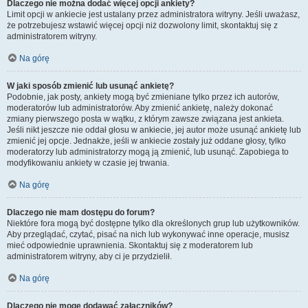
Dlaczego nie można dodać więcej opcji ankiety?
Limit opcji w ankiecie jest ustalany przez administratora witryny. Jeśli uważasz,
że potrzebujesz wstawić więcej opcji niż dozwolony limit, skontaktuj się z
administratorem witryny.
Na górę
W jaki sposób zmienić lub usunąć ankietę?
Podobnie, jak posty, ankiety mogą być zmieniane tylko przez ich autorów,
moderatorów lub administratorów. Aby zmienić ankietę, należy dokonać
zmiany pierwszego posta w wątku, z którym zawsze związana jest ankieta.
Jeśli nikt jeszcze nie oddał głosu w ankiecie, jej autor może usunąć ankietę lub
zmienić jej opcje. Jednakże, jeśli w ankiecie zostały już oddane głosy, tylko
moderatorzy lub administratorzy mogą ją zmienić, lub usunąć. Zapobiega to
modyfikowaniu ankiety w czasie jej trwania.
Na górę
Dlaczego nie mam dostępu do forum?
Niektóre fora mogą być dostępne tylko dla określonych grup lub użytkowników.
Aby przeglądać, czytać, pisać na nich lub wykonywać inne operacje, musisz
mieć odpowiednie uprawnienia. Skontaktuj się z moderatorem lub
administratorem witryny, aby ci je przydzielił.
Na górę
Dlaczego nie mogę dodawać załączników?