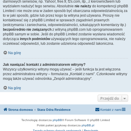
darmowych serwisów, np. Yahoo!, free.fr, f2s.com, itp., z kierownictwem lub
wydziałem nadużyć tego serwisu. Absolutnie
nie należy
do kompetencji phpBB
Limited i nie może ona w żaden sposób być obarczana odpowiedzialnością za
to w jaki sposób, gdzie lub przez kogo ta witryna jest używana. Proszę nie
kontaktować się z phpBB Limited w sprawach zagadnień prawnych
(wstrzymania i zaniechania, odpowiedzialności, szkalujących komentarzy itp.)
bezpośrednio nie związanych
z witryną phpBB.com lub oprogramowaniem
phpBB samym w sobie. Jeśli do phpBB Limited zostanie wysłana wiadomość
dotycząca
innych podmiotów
używających tego oprogramowania, nie należy
oczekiwać odpowiedzi, lub zostanie udzielona odpowiedź lakoniczna.
Na górę
Jak nawiązać kontakt z administratorem witryny?
Wszyscy użytkownicy witryny mogą używać – jeśli funkcja ta jest włączona
przez administratora witryny – formularza „Kontakt z nami”. Członkowie witryny
mogą także używać odnośnika „Zespół administracyjny”.
Na górę
Przejdź do
Strona domowa
Stara Odra Residence
Kontakt z nami
Technologię dostarcza
phpBB
® Forum Software © phpBB Limited
Polski pakiet językowy dostarcza
phpBB.pl
Zasady ochrony danych osobowych
|
Regulamin