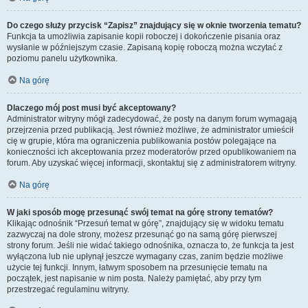
Do czego służy przycisk “Zapisz” znajdujący się w oknie tworzenia tematu?
Funkcja ta umożliwia zapisanie kopii roboczej i dokończenie pisania oraz
wysłanie w późniejszym czasie. Zapisaną kopię roboczą można wczytać z
poziomu panelu użytkownika.
Na górę
Dlaczego mój post musi być akceptowany?
Administrator witryny mógł zadecydować, że posty na danym forum wymagają
przejrzenia przed publikacją. Jest również możliwe, że administrator umieścił
cię w grupie, która ma ograniczenia publikowania postów polegające na
konieczności ich akceptowania przez moderatorów przed opublikowaniem na
forum. Aby uzyskać więcej informacji, skontaktuj się z administratorem witryny.
Na górę
W jaki sposób mogę przesunąć swój temat na górę strony tematów?
Klikając odnośnik “Przesuń temat w górę”, znajdujący się w widoku tematu
zazwyczaj na dole strony, możesz przesunąć go na samą górę pierwszej
strony forum. Jeśli nie widać takiego odnośnika, oznacza to, że funkcja ta jest
wyłączona lub nie upłynął jeszcze wymagany czas, zanim będzie możliwe
użycie tej funkcji. Innym, łatwym sposobem na przesunięcie tematu na
początek, jest napisanie w nim posta. Należy pamiętać, aby przy tym
przestrzegać regulaminu witryny.