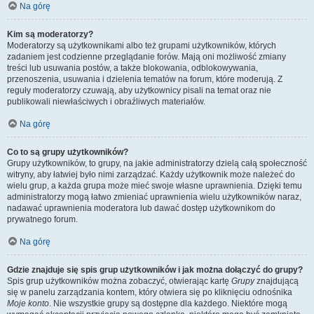
Na górę
Kim są moderatorzy?
Moderatorzy są użytkownikami albo też grupami użytkowników, których
zadaniem jest codzienne przeglądanie forów. Mają oni możliwość zmiany
treści lub usuwania postów, a także blokowania, odblokowywania,
przenoszenia, usuwania i dzielenia tematów na forum, które moderują. Z
reguły moderatorzy czuwają, aby użytkownicy pisali na temat oraz nie
publikowali niewłaściwych i obraźliwych materiałów.
Na górę
Co to są grupy użytkowników?
Grupy użytkowników, to grupy, na jakie administratorzy dzielą całą społeczność
witryny, aby łatwiej było nimi zarządzać. Każdy użytkownik może należeć do
wielu grup, a każda grupa może mieć swoje własne uprawnienia. Dzięki temu
administratorzy mogą łatwo zmieniać uprawnienia wielu użytkowników naraz,
nadawać uprawnienia moderatora lub dawać dostęp użytkownikom do
prywatnego forum.
Na górę
Gdzie znajduje się spis grup użytkowników i jak można dołączyć do grupy?
Spis grup użytkowników można zobaczyć, otwierając kartę
Grupy
znajdującą
się w panelu zarządzania kontem, który otwiera się po kliknięciu odnośnika
Moje konto
. Nie wszystkie grupy są dostępne dla każdego. Niektóre mogą