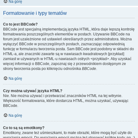
Na górę
Formatowanie i typy tematów
Co to jest BBCode?
BBCode jest specjalną implementacją języka HTML, która daje lepszą kontrolę
formatowania poszczególnych elementów w postach. Używanie BBCode na
forum jest uzależnione od ustawień określanych przez administratora. Można
wyłączyć BBCode w poszczególnych postach, zaznaczając odpowiednią
funkcję w formularzu tworzenia posta. Sam BBCode jest podobny w składni do
HTML-a, ale znaczniki zawarte są w nawiasach kwadratowych [przykład]
zamiast w używanych w HTML-u nawiasach ostrych <przykład>. Aby uzyskać
więcej informacji o BBCode, zapoznaj się z przewodnikiem dostępnym ze
strony tworzenia posta po kliknięciu odnośnika
BBCode
.
Na górę
Czy można używać języka HTML?
Nie. Nie można używać i przetwarzać znaczników HTML na tej witrynie.
Większość formatowania, które dostarcza HTML, można uzyskać, używając
BBCode.
Na górę
Co to są są emotikony?
Emotikony, zwane też uśmieszkami, to małe obrazki, które mogą być użyte do
wyrażania emocji. Do wyrażania emocji można też stosować krótkie kody, np. :)