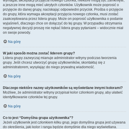
wymagać akceptacji przyjęcia nowego członka, niektóre mogą być zamknięte,
a jeszcze inne mogą mieć ukrytych członków. Użytkownik może poprosić o
przyjęcie do danej grupy, naciskając odpowiedni przycisk. Prośba o przyjęcie
do grupy, która wymaga akceptacji przyjęcia nowego członka, musi zostać
zaakceptowana przez lidera grupy. Może on poprosić użytkownika o podanie
wyjaśnień, dlaczego chce on dołączyć do tej grupy. W przypadku otrzymania
negatywnej decyzji proszę nie nękać lidera grupy pytaniami – widocznie miał
on swoje powody.
Na górę
W jaki sposób można zostać liderem grupy?
Lidera grupy zazwyczaj mianuje administrator witryny podczas tworzenia
grupy. Jeśli chcesz utworzyć grupę użytkowników, skontaktuj się z
administratorem, wysyłając do niego prywatną wiadomość.
Na górę
Dlaczego niektóre nazwy użytkowników są wyświetlane innymi kolorami?
Możliwe, że administrator witryny przypisał kolor członkom grupy, aby ułatwić
identyfikowanie członków tej grupy.
Na górę
Co to jest “Domyślna grupa użytkownika”?
Jeżeli użytkownik jest członkiem kilku grup, jego domyślna grupa jest używana
do określenia, jaki kolor i ranga będzie domyślnie dla niego wyświetlana.