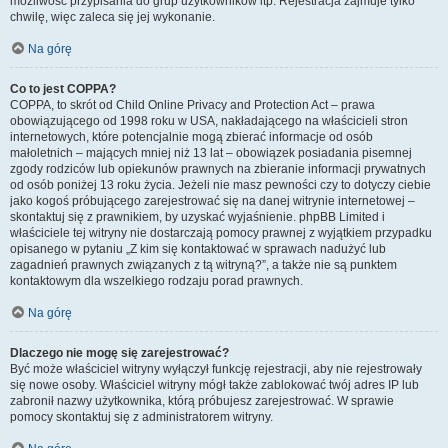
możliwość przypisania do grup użytkowników itp. Rejestracja zajmuje tylko
chwilę, więc zaleca się jej wykonanie.
Na górę
Co to jest COPPA?
COPPA, to skrót od Child Online Privacy and Protection Act – prawa
obowiązującego od 1998 roku w USA, nakładającego na właścicieli stron
internetowych, które potencjalnie mogą zbierać informacje od osób
małoletnich – mających mniej niż 13 lat – obowiązek posiadania pisemnej
zgody rodziców lub opiekunów prawnych na zbieranie informacji prywatnych
od osób poniżej 13 roku życia. Jeżeli nie masz pewności czy to dotyczy ciebie
jako kogoś próbującego zarejestrować się na danej witrynie internetowej –
skontaktuj się z prawnikiem, by uzyskać wyjaśnienie. phpBB Limited i
właściciele tej witryny nie dostarczają pomocy prawnej z wyjątkiem przypadku
opisanego w pytaniu „Z kim się kontaktować w sprawach nadużyć lub
zagadnień prawnych związanych z tą witryną?”, a także nie są punktem
kontaktowym dla wszelkiego rodzaju porad prawnych.
Na górę
Dlaczego nie mogę się zarejestrować?
Być może właściciel witryny wyłączył funkcję rejestracji, aby nie rejestrowały
się nowe osoby. Właściciel witryny mógł także zablokować twój adres IP lub
zabronił nazwy użytkownika, którą próbujesz zarejestrować. W sprawie
pomocy skontaktuj się z administratorem witryny.