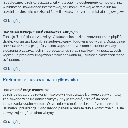
niezalecane, jeżeli korzystasz z witryny z ogólnie dostępnego komputera, np.
w bibliotece, kawiarence internetowej, sali komputerowej w szkole lub na
uczelni itp. Jeśli nie widzisz tej funkcji, oznacza to, że administrator ją wyłączył.
Na górę
Jak działa funkcja “Usuń ciasteczka witryny”?
Funkcja “Usuń ciasteczka witryny” usuwa ciasteczka utworzone przez phpBB
dzięki, którym użytkownik jest autoryzowany i logowany do witryny. Dostarczają
one również funkcję – jeśli została włączona przez administratora witryny –
śledzenia przeczytanych i nieprzeczytanych przez użytkownika postów. Jeśli
występują problemy z logowaniem/wylogowaniem, usunięcie ciasteczek może
być pomocne.
Na górę
Preferencje i ustawienia użytkownika
Jak zmienić moje ustawienia?
Jeżeli jesteś zarejestrowanym użytkownikiem, wszystkie twoje ustawienia są
zapisywane w bazie danych witryny. Aby je zmienić, przejdź do panelu
zarządzania swoim kontem. W tym miejscu możesz dokonać zmian swoich
ustawień i preferencji. Odnośnik do panelu o nazwie “Moje konto” znajduje się
zazwyczaj na górze stron witryny.
Na górę