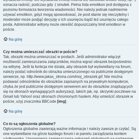
oznacza radość, podczas gdy :( smutek. Pełna lista emotikon jest dostępna z
poziomu formularza tworzenia wiadomości. Nie należy jednak nadmiernie
używać emotikon, gdyż mogą spowodować, że post stanie się nieczytelny i
moderator może podjąć decyzję o ich usunięciu bądź też usunięciu całego
posta. Administrator witryny może określić dopuszczalny limit emotikon w
poście.
Na górę
Czy można umieszczać obrazki w poście?
Tak, obrazki można umieszczać w postach. Jeśli administrator włączył
możliwość zamieszczania załączników, można wgrać obrazek bezpośrednio
na witrynę. Jeśli ta funkcja nie działa, aby obrazek był wyświetlany na forum,
należy podać odnośnik do obrazka umieszczonego na publicznie dostępnym
serwerze, np. http://www.jakas_strona.com/moj_obrazek.gif. Nie można
podawać odnośników do obrazków zapisanych na prywatnym komputerze,
chyba że jest publicznie dostępnym serwerem ani do obrazków znajdujących
się na stronach wymagających autoryzacji, takich jak, np. skrzynki pocztowe na
Gmail lub Yahoo! oraz stronach chronionych hasłem. Aby umieścić obrazek w
poście, użyj znacznika BBCode
[img]
.
Na górę
Co to są ogłoszenia globalne?
Ogłoszenia globalne zawierają ważne informacje i należy zawsze je czytać. Są
one wyświetlane na górze każdego forum i w panelu zarządzania kontem
użytkownika. Uprawnienia zamieszczania ogłoszeń globalnych są nadawane