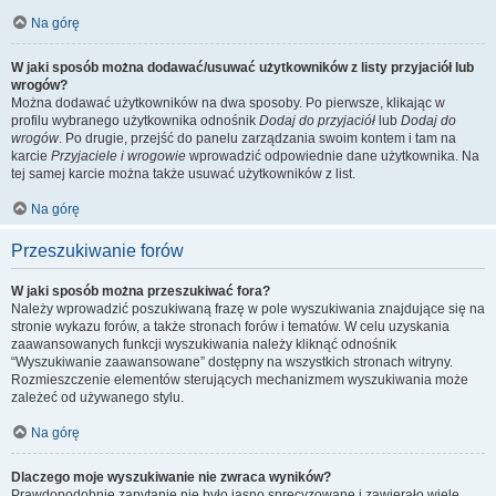
Na górę
W jaki sposób można dodawać/usuwać użytkowników z listy przyjaciół lub
wrogów?
Można dodawać użytkowników na dwa sposoby. Po pierwsze, klikając w
profilu wybranego użytkownika odnośnik
Dodaj do przyjaciół
lub
Dodaj do
wrogów
. Po drugie, przejść do panelu zarządzania swoim kontem i tam na
karcie
Przyjaciele i wrogowie
wprowadzić odpowiednie dane użytkownika. Na
tej samej karcie można także usuwać użytkowników z list.
Na górę
Przeszukiwanie forów
W jaki sposób można przeszukiwać fora?
Należy wprowadzić poszukiwaną frazę w pole wyszukiwania znajdujące się na
stronie wykazu forów, a także stronach forów i tematów. W celu uzyskania
zaawansowanych funkcji wyszukiwania należy kliknąć odnośnik
“Wyszukiwanie zaawansowane” dostępny na wszystkich stronach witryny.
Rozmieszczenie elementów sterujących mechanizmem wyszukiwania może
zależeć od używanego stylu.
Na górę
Dlaczego moje wyszukiwanie nie zwraca wyników?
Prawdopodobnie zapytanie nie było jasno sprecyzowane i zawierało wiele